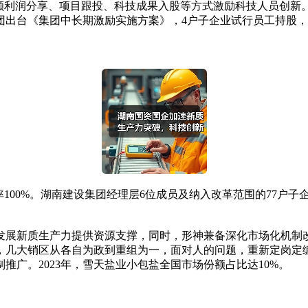
利润分享、项目跟投、科技成果入股等方式激励科技人员创新。
出台《集团中长期激励实施方案》，4户子企业试行员工持股，
0%。湖南建设集团经理层6位成员及纳入改革范围的77户子企
展新质生产力提供资源支撑，同时，形神兼备深化市场化机制改
，几大销区从各自为政到重组为一，面对人的问题，重新定岗定编
广。2023年，雪天盐业小包盐全国市场份额占比达10%。