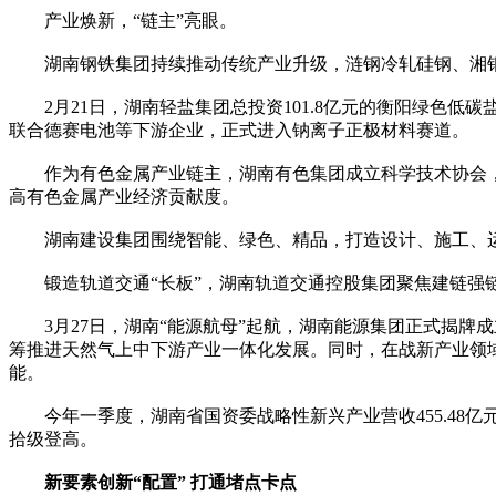
产业焕新，“链主”亮眼。
湖南钢铁集团持续推动传统产业升级，涟钢冷轧硅钢、湘钢
2月21日，湖南轻盐集团总投资101.8亿元的衡阳绿色低
联合德赛电池等下游企业，正式进入钠离子正极材料赛道。
作为有色金属产业链主，湖南有色集团成立科学技术协会，围
高有色金属产业经济贡献度。
湖南建设集团围绕智能、绿色、精品，打造设计、施工、运
锻造轨道交通“长板”，湖南轨道交通控股集团聚焦建链强链
3月27日，湖南“能源航母”起航，湖南能源集团正式揭牌
筹推进天然气上中下游产业一体化发展。同时，在战新产业领
能。
今年一季度，湖南省国资委战略性新兴产业营收455.48亿元
拾级登高。
新要素创新“配置” 打通堵点卡点