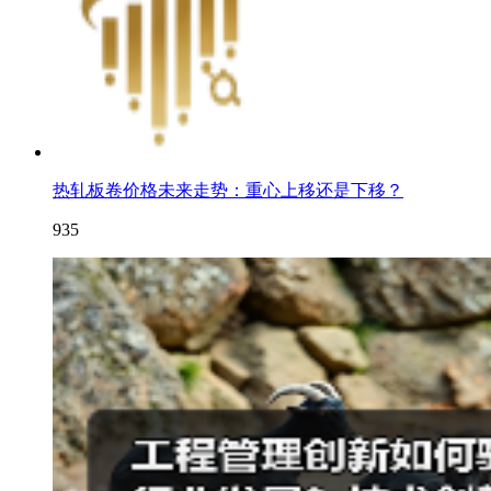
热轧板卷价格未来走势：重心上移还是下移？
935