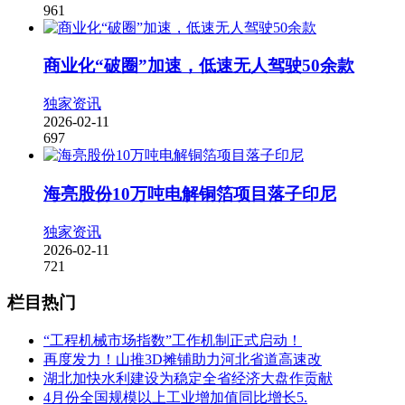
961
商业化“破圈”加速，低速无人驾驶50余款
独家资讯
2026-02-11
697
海亮股份10万吨电解铜箔项目落子印尼
独家资讯
2026-02-11
721
栏目热门
“工程机械市场指数”工作机制正式启动！
再度发力！山推3D摊铺助力河北省道高速改
湖北加快水利建设为稳定全省经济大盘作贡献
4月份全国规模以上工业增加值同比增长5.