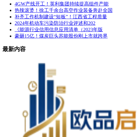
4GW产线开工！英利集团持续提高组件产能
热辣滚烫！徐工千余台高空作业装备奔赴全国
补齐工作机制建设“短板”！江西省工程质量
2024年机动车污染防治行业评述和202
《能源行业信用信息应用清单（2023年版
豪砸15亿！煤炭巨头苏能股份刚上市就跨界
最新内容