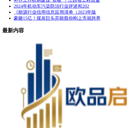
补齐工作机制建设“短板”！江西省工程质量
2024年机动车污染防治行业评述和202
《能源行业信用信息应用清单（2023年版
豪砸15亿！煤炭巨头苏能股份刚上市就跨界
最新内容