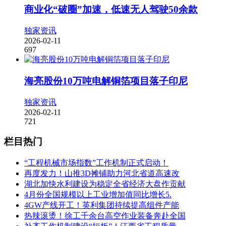
商业化“破圈”加速，低速无人驾驶50余款
独家资讯
2026-02-11
697
海亮股份10万吨电解铜箔项目落子印尼
独家资讯
2026-02-11
721
栏目热门
“工程机械市场指数”工作机制正式启动！
再度发力！山推3D摊铺助力河北省道高速改
湖北加快水利建设为稳定全省经济大盘作贡献
4月份全国规模以上工业增加值同比增长5.
4GW产线开工！英利集团持续提高组件产能
热辣滚烫！徐工千余台高空作业装备奔赴全国