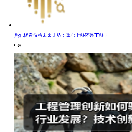
热轧板卷价格未来走势：重心上移还是下移？
935