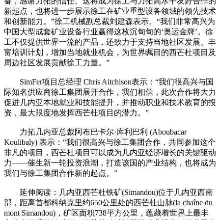
备，感谢力拓的信任。这将成为徐工与力拓高水平友好合作的
新起点，也将进一步展示徐工在矿业重型设备领域的领先技术
和创新能力。”徐工机械副总裁刘建森表示。“我们非常高兴为
中国大型成套矿业设备行业赢得这枚沉甸甸的‘奥运金牌’。徐
工不仅提供世界一流的产品，还致力于支持当地社区发展、丰
富培训计划，增加当地就业机会，为世界瞩目的西芒杜项目及
周边社区发展贡献徐工力量。”
SimFer项目总经理 Chris Aitchison表示：“我们很高兴与国
际知名供应商徐工集团展开合作，我们相信，此次合作将大力
促进几内亚本地就业和技能提升，并推动职业和技术教育的投
资，最大限度地发挥西芒杜项目的潜力。”
力拓几内亚总裁阿布巴卡尔·库利巴利 (Aboubacar
Koulibaly) 表示：“我们很高兴与徐工集团合作，共同参加这个
非凡的项目，西芒杜项目可以成为几内亚经济增长的关键驱动
力——催生新一轮投资浪潮，打造该国的产业结构，也将成为
我们与徐工集团合作新的起点。”
延伸阅读：几内亚西芒杜铁矿(Simandou)位于几内亚西南
部，距离首都科纳克里约650公里处的西芒杜山脉(la chaîne du
mont Simandou)，矿区面积738平方公里，蕴藏着世界上最丰