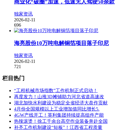
商业化“破圈”加速，低速无人驾驶50余款
独家资讯
2026-02-11
696
海亮股份10万吨电解铜箔项目落子印尼
独家资讯
2026-02-11
721
栏目热门
“工程机械市场指数”工作机制正式启动！
再度发力！山推3D摊铺助力河北省道高速改
湖北加快水利建设为稳定全省经济大盘作贡献
4月份全国规模以上工业增加值同比增长5.
4GW产线开工！英利集团持续提高组件产能
热辣滚烫！徐工千余台高空作业装备奔赴全国
补齐工作机制建设“短板”！江西省工程质量