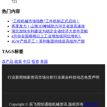
721
热门内容
“工程机械市场指数”工作机制正式启动！
再度发力！山推3D摊铺助力河北省道高速改
湖北加快水利建设为稳定全省经济大盘作贡献
4月份全国规模以上工业增加值同比增长5.
4GW产线开工！英利集团持续提高组件产能
TAGS标签
农产品
政策
中日
投资
美国
行业新闻
独家资讯
市场分析
行业展会
科技动态
免责声明
Copyright © 辰飞雨恒通能机械资讯 版权所有
鲁ICP备