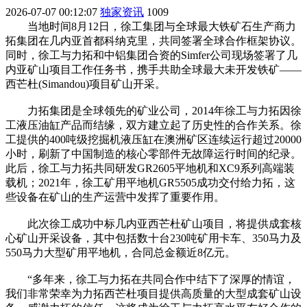
2026-07-07 00:12:07
独家资讯
1009
当地时间8月12日，徐工集团与全球最大铁矿石生产商力
拓集团在几内亚首都科纳克里，共同签署全球合作框架协议。
同时，徐工与力拓和中铝集团合资的Simfer公司现场签署了几
内亚矿山项目工作任务书，携手共助全球最大未开发铁矿——
西芒杜(Simandou)项目矿山开采。
力拓集团是全球领先的矿业公司，2014年徐工与力拓因徐
工液压油缸产品而结缘，双方建立起了历史性的合作关系。徐
工提供的400吨级挖掘机液压缸在澳洲矿区连续运行超过20000
小时，刷新了中国制造的核心零部件无故障运行时间的纪录。
此后，徐工与力拓共同研发GR2605平地机和XC9系列高端装
载机；2021年，徐工矿用平地机GR5505成功交付给力拓，这
些设备在矿山的生产运营中发挥了重要作用。
此次徐工成功中标几内亚西芒杜矿山项目，将提供成套核
心矿山开采设备，其中包括数十台230吨矿用卡车、350马力及
550马力大型矿用平地机，合同总金额近8亿元。
“多年来，徐工与力拓在共同合作中结下了深厚的情谊，
我们非常荣幸为力拓西芒杜项目提供高质量的大型成套矿山设