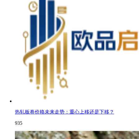
热轧板卷价格未来走势：重心上移还是下移？
935