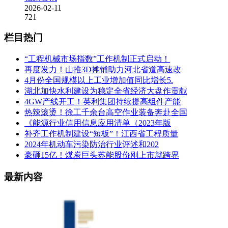
2026-02-11
721
栏目热门
“工程机械市场指数”工作机制正式启动！
再度发力！山推3D摊铺助力河北省道高速改
4月份全国规模以上工业增加值同比增长5.
湖北加快水利建设为稳定全省经济大盘作贡献
4GW产线开工！英利集团持续提高组件产能
热辣滚烫！徐工千余台高空作业装备奔赴全国
《能源行业信用信息应用清单（2023年版
补齐工作机制建设“短板”！江西省工程质量
2024年机动车污染防治行业评述和202
豪砸15亿！煤炭巨头苏能股份刚上市就跨界
最新内容