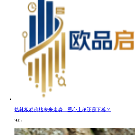
热轧板卷价格未来走势：重心上移还是下移？
935