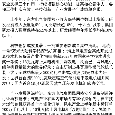
安全支撑三个作用，持续增强核心功能、提高核心竞争力，各
项工作扎实有效，科技创新、产业发展半年成绩单亮眼。
上半年，东方电气集团营业收入保持两位数以上增长，研
发经费投入强度近6%，同比增长超10%。“十四五”以来，集团
研发投入强度保持在5.5%以上，研发经费每年增长率均在10%
以上。
科技创新成效显著，一批重要创新成果集中涌现。“地壳
一号”万米大陆科学钻探钻机亮相；“海上风电安全高效开发成
套技术和装备及产业化”项目荣获2023年度国家科学技术进步
奖一等奖；18兆瓦海上风电机组并网发电，刷新已并网风电机
组单机容量最大的世界纪录；自主研制15兆瓦重型燃气轮机总
装下线；全球功率最大500兆瓦冲击式水电机组完成水力研
发；世界首台(套)300兆瓦级压缩空气储能透平发电机组并网
发电；国内首台(套)兆瓦级天然气压差发电机组成功投运。
产业发展纵深推进。东方电气集团民用核安全设备制造许
可证再获批准；气电产业在国内市场占有率保持领先，自主技
术燃气轮机获得首个市场化订单。风电产业上半年新中标订单
700万千瓦以上，10兆瓦陆上风电机组实现批量产出；氢能全
产业链科技创新应用实践入选国家能源局能源绿色低碳转型典