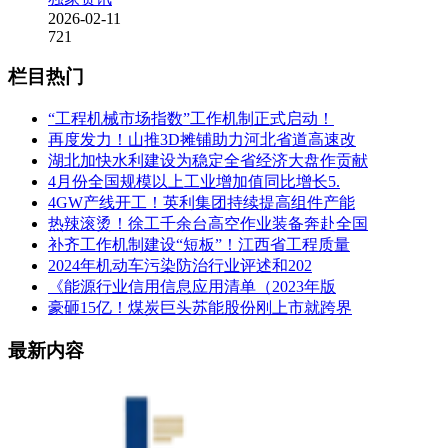
2026-02-11
721
栏目热门
“工程机械市场指数”工作机制正式启动！
再度发力！山推3D摊铺助力河北省道高速改
湖北加快水利建设为稳定全省经济大盘作贡献
4月份全国规模以上工业增加值同比增长5.
4GW产线开工！英利集团持续提高组件产能
热辣滚烫！徐工千余台高空作业装备奔赴全国
补齐工作机制建设“短板”！江西省工程质量
2024年机动车污染防治行业评述和202
《能源行业信用信息应用清单（2023年版
豪砸15亿！煤炭巨头苏能股份刚上市就跨界
最新内容