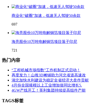
商业化“破圈”加速，低速无人驾驶50余款
697
海亮股份10万吨电解铜箔项目落子印尼
721
热门内容
“工程机械市场指数”工作机制正式启动！
再度发力！山推3D摊铺助力河北省道高速改
湖北加快水利建设为稳定全省经济大盘作贡献
4月份全国规模以上工业增加值同比增长5.
4GW产线开工！英利集团持续提高组件产能
TAGS标签