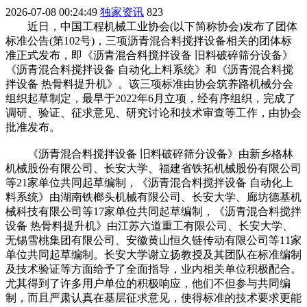
2026-07-08 00:24:49
独家资讯
823
近日，中国工程机械工业协会(以下简称协会)发布了团体
标准公告(第102号)，三项沥青混合料搅拌设备相关的团体标
准正式发布，即《沥青混合料搅拌设备 旧料破碎筛分设备》
《沥青混合料搅拌设备 自动化上料系统》和《沥青混合料搅
拌设备 热骨料提升机》。该三项标准由协会筑养路机械分会
组织起草制定，最早于2022年6月立项，经有序组织，完成了
调研、验证、征求意见、研究讨论和技术审查等工作，由协会
批准发布。
《沥青混合料搅拌设备 旧料破碎筛分设备》由新乡格林
机械股份有限公司、长安大学、福建省铁拓机械股份有限公司
等21家单位共同起草编制，《沥青混合料搅拌设备 自动化上
料系统》由湖南铁榔头机械有限公司、长安大学、廊坊德基机
械科技有限公司等17家单位共同起草编制，《沥青混合料搅拌
设备 热骨料提升机》由江苏六道重工有限公司、长安大学、
无锡雪桃集团有限公司、安徽黄山恒久链传动有限公司等11家
单位共同起草编制。长安大学谢立扬教授及其团队在标准编制
及技术验证等方面给予了全面指导，业内相关单位积极配合。
尤其得到了许多用户单位的积极响应，他们不但参与共同编
制，而且严肃认真在基层征求意见，使得标准的技术要求更能