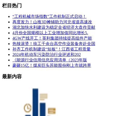
栏目热门
“工程机械市场指数”工作机制正式启动！
再度发力！山推3D摊铺助力河北省道高速改
湖北加快水利建设为稳定全省经济大盘作贡献
4月份全国规模以上工业增加值同比增长5.
4GW产线开工！英利集团持续提高组件产能
热辣滚烫！徐工千余台高空作业装备奔赴全国
补齐工作机制建设“短板”！江西省工程质量
2024年机动车污染防治行业评述和202
《能源行业信用信息应用清单（2023年版
豪砸15亿！煤炭巨头苏能股份刚上市就跨界
最新内容