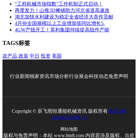
“工程机械市场指数”工作机制正式启动！
再度发力！山推3D摊铺助力河北省道高速改
湖北加快水利建设为稳定全省经济大盘作贡献
4月份全国规模以上工业增加值同比增长5.
4GW产线开工！英利集团持续提高组件产能
TAGS标签
农产品
政策
中日
投资
美国
行业新闻
独家资讯
市场分析
行业展会
科技动态
免责声明
Copyright © 辰飞雨恒通能机械资讯 版权所有
鲁ICP备
2026005306号-75
网站地图
版权与免责声明：本站 www.htn8.com 内容若涉及版权、出处