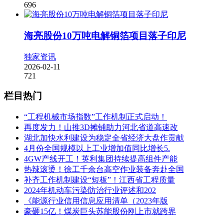
696
海亮股份10万吨电解铜箔项目落子印尼
独家资讯
2026-02-11
721
栏目热门
“工程机械市场指数”工作机制正式启动！
再度发力！山推3D摊铺助力河北省道高速改
湖北加快水利建设为稳定全省经济大盘作贡献
4月份全国规模以上工业增加值同比增长5.
4GW产线开工！英利集团持续提高组件产能
热辣滚烫！徐工千余台高空作业装备奔赴全国
补齐工作机制建设“短板”！江西省工程质量
2024年机动车污染防治行业评述和202
《能源行业信用信息应用清单（2023年版
豪砸15亿！煤炭巨头苏能股份刚上市就跨界