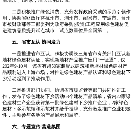
前增加了184家，增长比例317%。
二是积极推广绿色消费。充分发挥政府采购的示范引领作
用，协助省财政厅将杭州市、湖州市、绍兴市、宁波市、台州
市被财政部等三部委列为政府采购(投资)工程应用绿色建材促
进建筑品质提升试点城市，试点数量位居全国第二。
五、省市互认 协同发力
一是推进省市互认。积极协调长三角省市有关部门互认新
墙材绿色建材认证，实现新墙材产品推广应用“一证通”，仅
202年9-10月，该省有超50家装配式建筑和新墙材绿色建材产
品顺利进入上海市场，对推进绿色建材产品认证和绿色建材下
乡活动起到了推动作用。
二是推进部门协同。协调省市场监管等部门共同推进工
作，发布了绿色建材下乡活动63个建材产品清单，省内22家绿
色建材生产企业获评第一批绿色建材下乡推广企业，2家绿色
建材下乡示范镇和示范村并给予授牌，充分激发推广企业积极
性，主动参与各地的产品展示和展览。
六、专题宣传 营造氛围