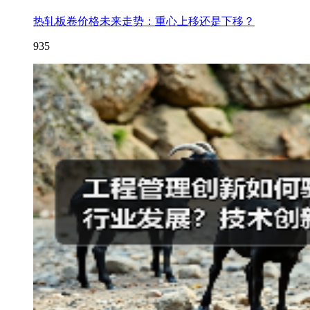
热轧板卷价格未来走势：重心上移还是下移？
935