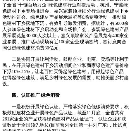
了全省“十链百场万企”绿色建材行业对接活动，杭州、宁波绿
色建材下乡专场推进会、嘉兴家装顶墙细分行业绿色建材下乡
活动推进会、绿色建材产品展示展览等6场专项活动，推动绿
色建材下乡落地下沉，有效引导激发消费。据统计，有5000余
人参加绿色建材下乡启动会和专场推广会，参观绿色建材产品
展示展览超30000人次以上，嘉兴顶墙家装产品展览有400家企
业参展，推广活动现场有近100家企业现场签约，签订意向合
同促进绿色建材消费30亿元。
二是协同开展让利活动。鼓励企业、电商、卖场等让利于
民，在开展绿色建材下乡活动期间企业和商家绿色建产品价格
下浮10%-15%，让老百姓买得起绿色建材，用得起绿色产品，
住得起绿色建筑，满足乡村绿色发展的需要，助推美丽乡村建
设。
四、认证推广 绿色消费
一是积极开展绿色认证。严格落实绿色低碳消费要求，积
极鼓励建材企业开展绿色产品认证，截至11月底，全省共有
261家企业的产品获得绿色建材产品认证证书，认证企业和获
证数处于全国领先地位(目前暂列全国第一并列广东)，比试点