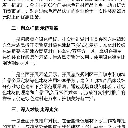
若干措施》，全面推进63个门类绿色建材产品下乡，助力扩大
消费市场，并对通过绿色产品认证的企业给予一次性奖励20万
元以上的优惠政策。
二、树立样板 示范引路
一是积极树立绿色样板。扎实推进湖州市吴兴区东林镇和
东华村农民拆迁安置新村绿色建材下乡试点示范，东华村按绿
色农房要求新建农民新村1116套9.7万平方，以二套绿色建材
装饰装修样板房作示范，供农民安置时选用，使用绿色建材比
例达到90%以上。
二是全面开展示范展示。开展嘉兴秀州区王店镇家装顶墙
产品全屋定制绿色建材应用8000平方，建立了顶墙产品家装细
分行业绿色建材下乡示范展示房。通过现场直观的体验，让绿
色建材的理念和产品“飞入寻常百姓家”，形成可复制可推广的
样板，促进绿色建材进万家，扮靓美好新生活。
三、深入对接 走深走实
一是全面开展推广对接。在全国绿色建材下乡工作指导组
的支持下，成功举办全国首个绿色建材下乡启动会，之后开展