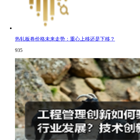
热轧板卷价格未来走势：重心上移还是下移？
935