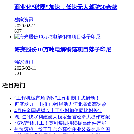
商业化“破圈”加速，低速无人驾驶50余款
独家资讯
2026-02-11
697
海亮股份10万吨电解铜箔项目落子印尼
独家资讯
2026-02-11
721
栏目热门
“工程机械市场指数”工作机制正式启动！
再度发力！山推3D摊铺助力河北省道高速改
4月份全国规模以上工业增加值同比增长5.
湖北加快水利建设为稳定全省经济大盘作贡献
4GW产线开工！英利集团持续提高组件产能
热辣滚烫！徐工千余台高空作业装备奔赴全国