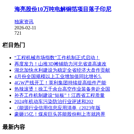
海亮股份10万吨电解铜箔项目落子印尼
独家资讯
2026-02-11
721
栏目热门
“工程机械市场指数”工作机制正式启动！
再度发力！山推3D摊铺助力河北省道高速改
湖北加快水利建设为稳定全省经济大盘作贡献
4月份全国规模以上工业增加值同比增长5.
4GW产线开工！英利集团持续提高组件产能
热辣滚烫！徐工千余台高空作业装备奔赴全国
补齐工作机制建设“短板”！江西省工程质量
2024年机动车污染防治行业评述和202
《能源行业信用信息应用清单（2023年版
豪砸15亿！煤炭巨头苏能股份刚上市就跨界
最新内容