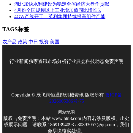
湖北加快水利建设为稳定全省经济大盘作贡献
4月份全国规模以上工业增加值同比增长5.
4GW产线开工！英利集团持续提高组件产能
TAGS标签
农产品
政策
中日
投资
美国
行业新闻
独家资讯
市场分析
行业展会
科技动态
免责声明
Copyright © 辰飞雨恒通能机械资讯 版权所有
鲁ICP备
2026005306号-75
网站地图
版权与免责声明：本站 www.htn8.com 内容若涉及版权、出处
或展示问题，请联系 18691394093 / 80893057@qq.com，我们
会尽快核实处理。