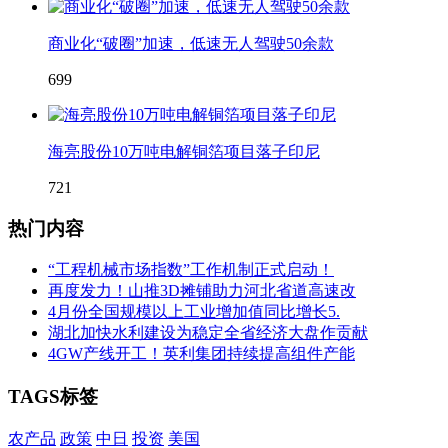
商业化“破圈”加速，低速无人驾驶50余款
699
海亮股份10万吨电解铜箔项目落子印尼
721
热门内容
“工程机械市场指数”工作机制正式启动！
再度发力！山推3D摊铺助力河北省道高速改
4月份全国规模以上工业增加值同比增长5.
湖北加快水利建设为稳定全省经济大盘作贡献
4GW产线开工！英利集团持续提高组件产能
TAGS标签
农产品
政策
中日
投资
美国