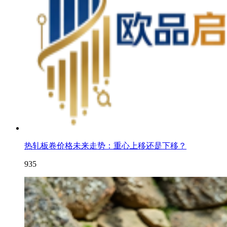
热轧板卷价格未来走势：重心上移还是下移？
935