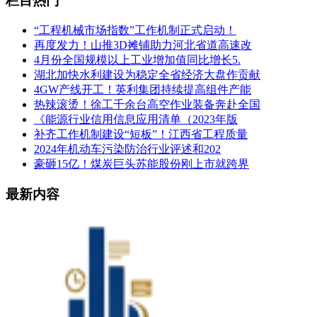
栏目热门
“工程机械市场指数”工作机制正式启动！
再度发力！山推3D摊铺助力河北省道高速改
4月份全国规模以上工业增加值同比增长5.
湖北加快水利建设为稳定全省经济大盘作贡献
4GW产线开工！英利集团持续提高组件产能
热辣滚烫！徐工千余台高空作业装备奔赴全国
《能源行业信用信息应用清单（2023年版
补齐工作机制建设“短板”！江西省工程质量
2024年机动车污染防治行业评述和202
豪砸15亿！煤炭巨头苏能股份刚上市就跨界
最新内容