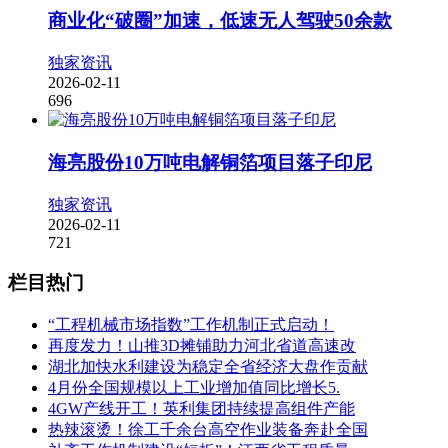
商业化“破圈”加速，低速无人驾驶50余款
独家资讯
2026-02-11
696
海亮股份10万吨电解铜箔项目落子印尼
独家资讯
2026-02-11
721
栏目热门
“工程机械市场指数”工作机制正式启动！
再度发力！山推3D摊铺助力河北省道高速改
湖北加快水利建设为稳定全省经济大盘作贡献
4月份全国规模以上工业增加值同比增长5.
4GW产线开工！英利集团持续提高组件产能
热辣滚烫！徐工千余台高空作业装备奔赴全国