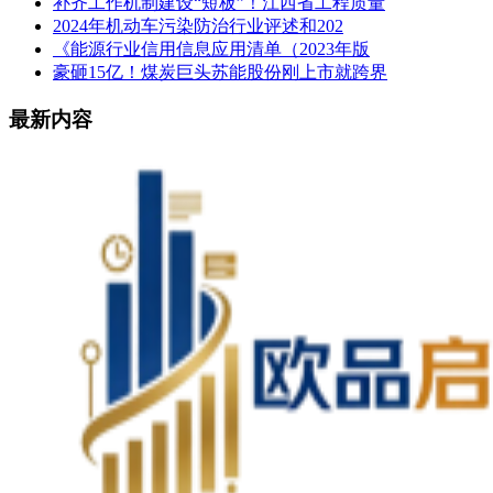
补齐工作机制建设“短板”！江西省工程质量
2024年机动车污染防治行业评述和202
《能源行业信用信息应用清单（2023年版
豪砸15亿！煤炭巨头苏能股份刚上市就跨界
最新内容