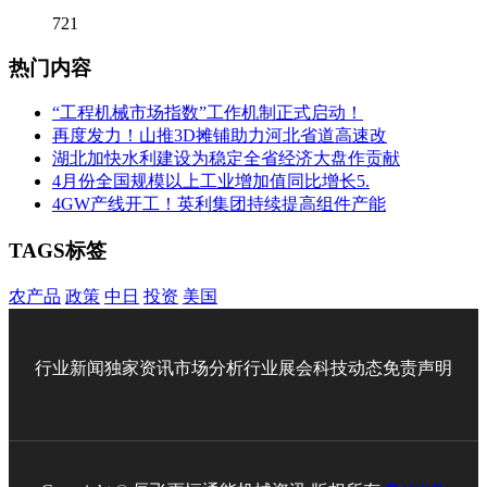
721
热门内容
“工程机械市场指数”工作机制正式启动！
再度发力！山推3D摊铺助力河北省道高速改
湖北加快水利建设为稳定全省经济大盘作贡献
4月份全国规模以上工业增加值同比增长5.
4GW产线开工！英利集团持续提高组件产能
TAGS标签
农产品
政策
中日
投资
美国
行业新闻
独家资讯
市场分析
行业展会
科技动态
免责声明