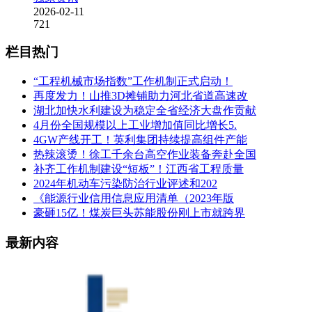
2026-02-11
721
栏目热门
“工程机械市场指数”工作机制正式启动！
再度发力！山推3D摊铺助力河北省道高速改
湖北加快水利建设为稳定全省经济大盘作贡献
4月份全国规模以上工业增加值同比增长5.
4GW产线开工！英利集团持续提高组件产能
热辣滚烫！徐工千余台高空作业装备奔赴全国
补齐工作机制建设“短板”！江西省工程质量
2024年机动车污染防治行业评述和202
《能源行业信用信息应用清单（2023年版
豪砸15亿！煤炭巨头苏能股份刚上市就跨界
最新内容