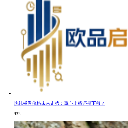
热轧板卷价格未来走势：重心上移还是下移？
935