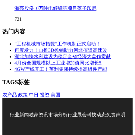
海亮股份10万吨电解铜箔项目落子印尼
721
热门内容
“工程机械市场指数”工作机制正式启动！
再度发力！山推3D摊铺助力河北省道高速改
湖北加快水利建设为稳定全省经济大盘作贡献
4月份全国规模以上工业增加值同比增长5.
4GW产线开工！英利集团持续提高组件产能
TAGS标签
农产品
政策
中日
投资
美国
行业新闻
独家资讯
市场分析
行业展会
科技动态
免责声明