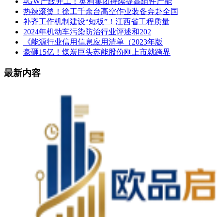
4GW产线开工！英利集团持续提高组件产能
热辣滚烫！徐工千余台高空作业装备奔赴全国
补齐工作机制建设“短板”！江西省工程质量
2024年机动车污染防治行业评述和202
《能源行业信用信息应用清单（2023年版
豪砸15亿！煤炭巨头苏能股份刚上市就跨界
最新内容