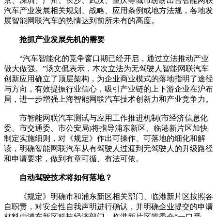
京、深圳、广州、长沙、武汉、重庆等城市纷纷出台智能网联
汽车产业发展相关规划、战略、应用条例或地方法规，各地发
展智能网联汽车的热情达到前所未有的高度。
抢抓产业发展先机的需要
“汽车智能化的竞争窗口期已经开启，通过立法推动产业
做大做强。”汤文侃表示，本次立法为无驾驶人智能网联汽车
创新应用确立了顶层架构，为企业商业模式的落地指明了途径
与方向，有效提振行业信心，吸引产业链的上下游企业在沪布
局，进一步增强上海智能网联汽车技术创新力和产业竞争力。
市智能网联汽车测试与应用工作推进机制(市经济信息化
委、市交通委、市公安局)将指导浦东新区、临港新片区加快
制定实施细则，对《规定》作出可操作、可落地的细化和解
读，明确智能网联汽车从有驾驶人过渡到无驾驶人的升级路径
和申请要求，做到有章可循、有法可依。
自动驾驶技术将如何落地？
《规定》明确市和浦东新区相关部门、临港新片区按照各
自职责，对安全性自我声明进行确认，并明确企业提交的申请
材料由浦东新区科技经济部门、临港新片区管委会“一口受