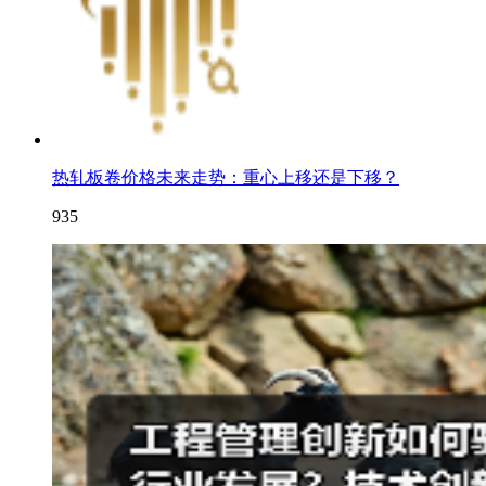
热轧板卷价格未来走势：重心上移还是下移？
935