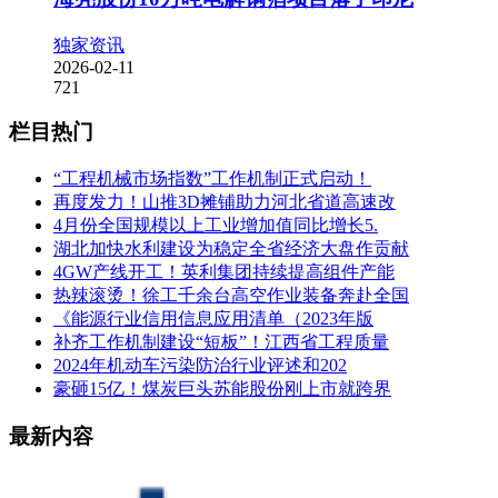
独家资讯
2026-02-11
721
栏目热门
“工程机械市场指数”工作机制正式启动！
再度发力！山推3D摊铺助力河北省道高速改
4月份全国规模以上工业增加值同比增长5.
湖北加快水利建设为稳定全省经济大盘作贡献
4GW产线开工！英利集团持续提高组件产能
热辣滚烫！徐工千余台高空作业装备奔赴全国
《能源行业信用信息应用清单（2023年版
补齐工作机制建设“短板”！江西省工程质量
2024年机动车污染防治行业评述和202
豪砸15亿！煤炭巨头苏能股份刚上市就跨界
最新内容