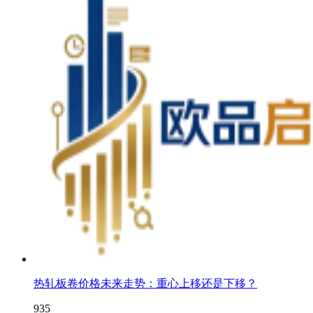
热轧板卷价格未来走势：重心上移还是下移？
935