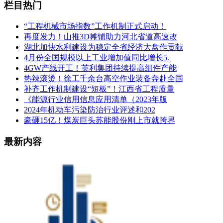
栏目热门
“工程机械市场指数”工作机制正式启动！
再度发力！山推3D摊铺助力河北省道高速改
湖北加快水利建设为稳定全省经济大盘作贡献
4月份全国规模以上工业增加值同比增长5.
4GW产线开工！英利集团持续提高组件产能
热辣滚烫！徐工千余台高空作业装备奔赴全国
补齐工作机制建设“短板”！江西省工程质量
《能源行业信用信息应用清单（2023年版
2024年机动车污染防治行业评述和202
豪砸15亿！煤炭巨头苏能股份刚上市就跨界
最新内容