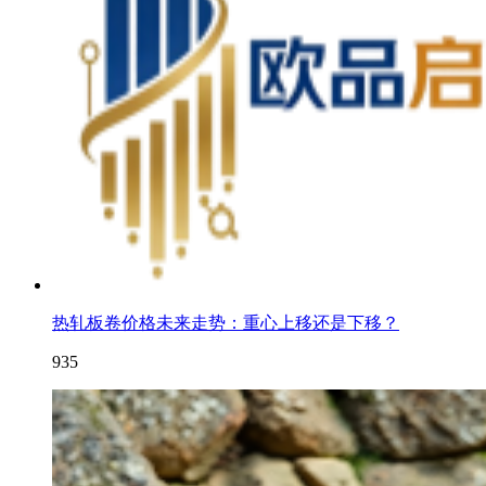
热轧板卷价格未来走势：重心上移还是下移？
935