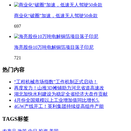
商业化“破圈”加速，低速无人驾驶50余款
697
海亮股份10万吨电解铜箔项目落子印尼
721
热门内容
“工程机械市场指数”工作机制正式启动！
再度发力！山推3D摊铺助力河北省道高速改
湖北加快水利建设为稳定全省经济大盘作贡献
4月份全国规模以上工业增加值同比增长5.
4GW产线开工！英利集团持续提高组件产能
TAGS标签