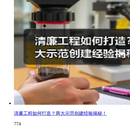
清廉工程如何打造？两大示范创建经验揭秘！
774