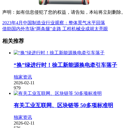
声明：如有信息侵犯了您的权益，请告知，本站将立刻删除。
2023年4月中国制造业行业观察：整体景气水平回落
借助国内外市场“两条腿”走路 工程机械业成就太亮眼
相关推荐
“换”绿进行时！徐工新能源换电牵引车落子
独家资讯
2026-02-11
979
有关工业互联网、区块链等 50多项标准明
独家资讯
2026-02-11