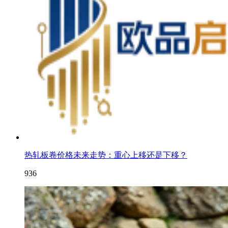
热轧板卷价格未来走势：重心上移还是下移？
936