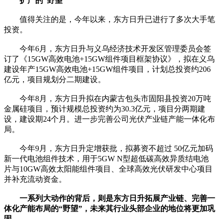
扩产的“野望”
值得关注的是，今年以来，东方日升已进行了多次大手笔
投资。
今年6月，东方日升与义乌经济技术开发区管理委员会签
订了《15GW高效电池+15GW组件项目框架协议》，拟在义乌
建设年产15GW高效电池+15GW组件项目，计划总投资约206
亿元，项目规划分二期建设。
今年8月，东方日升拟在内蒙古包头市固阳县投资20万吨
金属硅项目，预计规模总投资约为30.3亿元，项目分两期建
设，建设期24个月。进一步完善公司光伏产业链产能一体化布
局。
今年9月，东方日升定增获批，拟募资不超过 50亿元加码
新一代电池组件技术，用于5GW N型超低碳高效异质结电池
片与10GW高效太阳能组件项目、全球高效光伏研发中心项目
并补充流动资金。
一系列大动作的背后，则是东方日升拓展产业链、完善一
体化产能布局的“野望”，未来其行业头部企业的地位将更加巩
固。