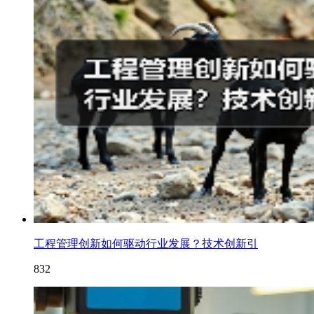
工程管理创新如何驱动行业发展？技术创新引
832