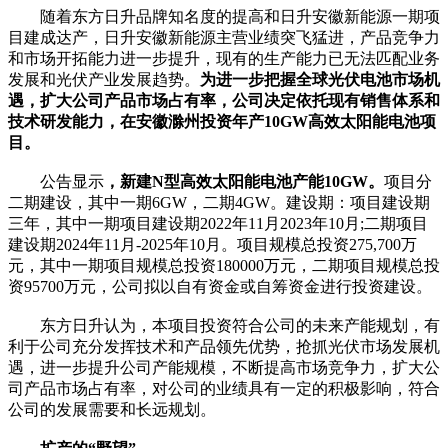
随着东方日升品牌知名度的提高和日升安徽新能源一期项
目建成达产，日升安徽新能源主营业绩突飞猛进，产品竞争力
和市场开拓能力进一步提升，现有的生产能力已无法匹配业务
发展和光伏产业发展趋势。
为进一步把握全球光伏电池市场机
遇，扩大公司产品市场占有率，公司决定依托现有销售体系和
技术研发能力，在安徽滁州投资年产10GW高效太阳能电池项
目。
公告显示
，新建N型高效太阳能电池产能10GW。
项目分
二期建设，其中一期6GW，二期4GW。建设期：项目建设期
三年，其中一期项目建设期2022年11月2023年10月;二期项目
建设期2024年11月-2025年10月。项目规模总投资275,700万
元，其中一期项目规模总投资180000万元，二期项目规模总投
资95700万元，公司拟以自有资金或自筹资金进行投资建设。
东方日升认为，本项目投资符合公司的未来产能规划，有
利于公司充分发挥技术和产品领先优势，抢抓光伏市场发展机
遇，进一步提升公司产能规模，不断提高市场竞争力，扩大公
司产品市场占有率，对公司的业绩具有一定的积极影响，符合
公司的发展需要和长远规划。