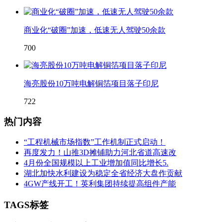
商业化“破圈”加速，低速无人驾驶50余款
700
海亮股份10万吨电解铜箔项目落子印尼
722
热门内容
“工程机械市场指数”工作机制正式启动！
再度发力！山推3D摊铺助力河北省道高速改
4月份全国规模以上工业增加值同比增长5.
湖北加快水利建设为稳定全省经济大盘作贡献
4GW产线开工！英利集团持续提高组件产能
TAGS标签