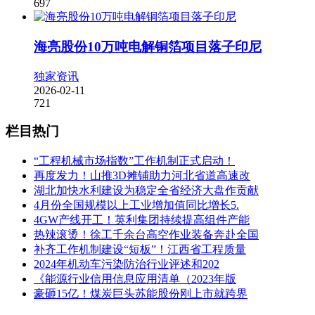
697
海亮股份10万吨电解铜箔项目落子印尼
独家资讯
2026-02-11
721
栏目热门
“工程机械市场指数”工作机制正式启动！
再度发力！山推3D摊铺助力河北省道高速改
湖北加快水利建设为稳定全省经济大盘作贡献
4月份全国规模以上工业增加值同比增长5.
4GW产线开工！英利集团持续提高组件产能
热辣滚烫！徐工千余台高空作业装备奔赴全国
补齐工作机制建设“短板”！江西省工程质量
2024年机动车污染防治行业评述和202
《能源行业信用信息应用清单（2023年版
豪砸15亿！煤炭巨头苏能股份刚上市就跨界