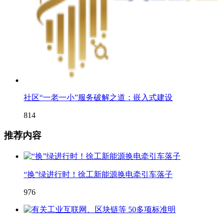
社区“一老一小”服务破解之道：嵌入式建设
814
推荐内容
“换”绿进行时！徐工新能源换电牵引车落子
976