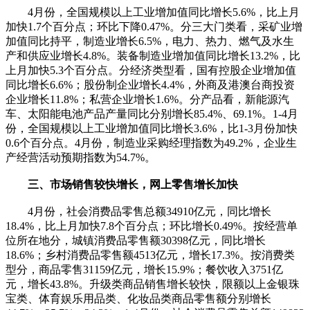
4月份，全国规模以上工业增加值同比增长5.6%，比上月
加快1.7个百分点；环比下降0.47%。分三大门类看，采矿业增
加值同比持平，制造业增长6.5%，电力、热力、燃气及水生
产和供应业增长4.8%。装备制造业增加值同比增长13.2%，比
上月加快5.3个百分点。分经济类型看，国有控股企业增加值
同比增长6.6%；股份制企业增长4.4%，外商及港澳台商投资
企业增长11.8%；私营企业增长1.6%。分产品看，新能源汽
车、太阳能电池产品产量同比分别增长85.4%、69.1%。1-4月
份，全国规模以上工业增加值同比增长3.6%，比1-3月份加快
0.6个百分点。4月份，制造业采购经理指数为49.2%，企业生
产经营活动预期指数为54.7%。
三、市场销售较快增长，网上零售增长加快
4月份，社会消费品零售总额34910亿元，同比增长
18.4%，比上月加快7.8个百分点；环比增长0.49%。按经营单
位所在地分，城镇消费品零售额30398亿元，同比增长
18.6%；乡村消费品零售额4513亿元，增长17.3%。按消费类
型分，商品零售31159亿元，增长15.9%；餐饮收入3751亿
元，增长43.8%。升级类商品销售增长较快，限额以上金银珠
宝类、体育娱乐用品类、化妆品类商品零售额分别增长