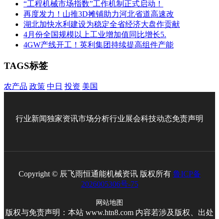
“工程机械市场指数”工作机制正式启动！
再度发力！山推3D摊铺助力河北省道高速改
湖北加快水利建设为稳定全省经济大盘作贡献
4月份全国规模以上工业增加值同比增长5.
4GW产线开工！英利集团持续提高组件产能
TAGS标签
农产品
政策
中日
投资
美国
行业新闻
独家资讯
市场分析
行业展会
科技动态
免责声明
Copyright © 辰飞雨恒通能机械资讯 版权所有
鲁ICP备
2026005306号-75
网站地图
版权与免责声明：本站 www.htn8.com 内容若涉及版权、出处