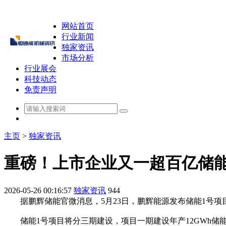
网站首页
行业新闻
独家资讯
市场分析
行业展会
科技动态
免责声明
主页
>
独家资讯
重磅！上市企业又一超百亿储
2026-05-26 00:16:57
独家资讯
944
据鹏辉储能官微消息，5月23日，鹏辉能源发布储能1号项目
储能1号项目将分三期建设，项目一期建设年产12GWh储能