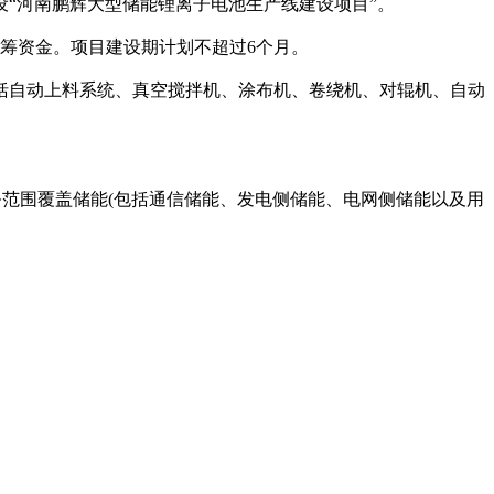
“河南鹏辉大型储能锂离子电池生产线建设项目”。
筹资金。项目建设期计划不超过6个月。
自动上料系统、真空搅拌机、涂布机、卷绕机、对辊机、自动
务范围覆盖储能(包括通信储能、发电侧储能、电网侧储能以及用