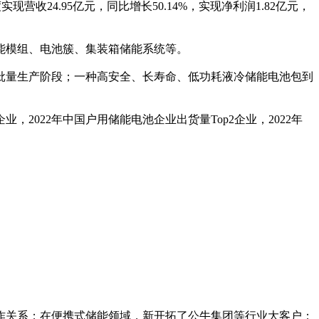
实现营收24.95亿元，同比增长50.14%，实现净利润1.82亿元，
能模组、电池簇、集装箱储能系统等。
量生产阶段；一种高安全、长寿命、低功耗液冷储能电池包到
业，2022年中国户用储能电池企业出货量Top2企业，2022年
关系；在便携式储能领域，新开拓了公牛集团等行业大客户；