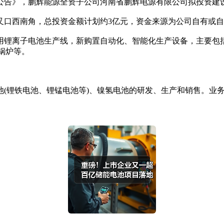
》，鹏辉能源全资子公司河南省鹏辉电源有限公司拟投资建设
西南角，总投资金额计划约3亿元，资金来源为公司自有或自
锂离子电池生产线，新购置自动化、智能化生产设备，主要包括
体锅炉等。
(锂铁电池、锂锰电池等)、镍氢电池的研发、生产和销售。业