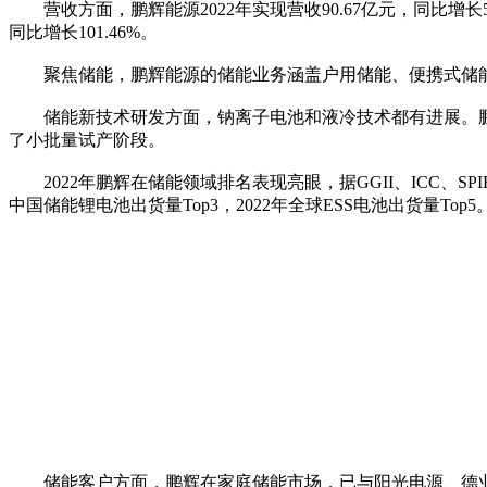
营收方面，鹏辉能源2022年实现营收90.67亿元，同比增长59.2
同比增长101.46%。
聚焦储能，鹏辉能源的储能业务涵盖户用储能、便携式储能
储能新技术研发方面，钠离子电池和液冷技术都有进展。鹏
了小批量试产阶段。
2022年鹏辉在储能领域排名表现亮眼，据GGII、ICC、SPI
中国储能锂电池出货量Top3，2022年全球ESS电池出货量Top5
储能客户方面，鹏辉在家庭储能市场，已与阳光电源、德业