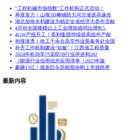
“工程机械市场指数”工作机制正式启动！
再度发力！山推3D摊铺助力河北省道高速改
湖北加快水利建设为稳定全省经济大盘作贡献
4月份全国规模以上工业增加值同比增长5.
4GW产线开工！英利集团持续提高组件产能
热辣滚烫！徐工千余台高空作业装备奔赴全国
补齐工作机制建设“短板”！江西省工程质量
2024年机动车污染防治行业评述和202
《能源行业信用信息应用清单（2023年版
豪砸15亿！煤炭巨头苏能股份刚上市就跨界
最新内容