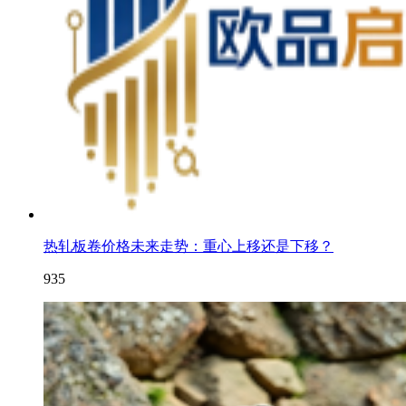
热轧板卷价格未来走势：重心上移还是下移？
935