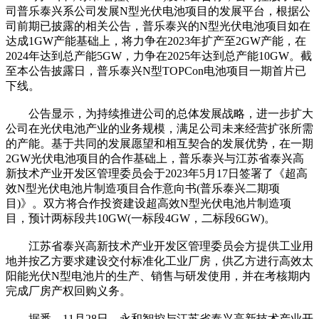
司普乐泰兴系公司发展N型光伏电池项目的发展平台，根据公
司前期已披露的相关公告，普乐泰兴的N型光伏电池项目如在
达成1GW产能基础上，将力争在2023年扩产至2GW产能，在
2024年达到总产能5GW，力争在2025年达到总产能10GW。截
至本公告披露日，普乐泰兴N型TOPCon电池项目一期首片已
下线。
公告显示，为持续推进公司的总体发展战略，进一步扩大
公司在光伏电池产业的业务规模，满足公司未来经营扩张所需
的产能。基于共同的发展愿望和相互契合的发展优势，在一期
2GW光伏电池项目的合作基础上，普乐泰兴与江苏省泰兴高
新技术产业开发区管理委员会于2023年5月17日签署了《超高
效N型光伏电池片制造项目合作意向书(普乐泰兴二期项
目)》。双方将合作投资建设超高效N型光伏电池片制造项
目，预计两标段共10GW(一标段4GW，二标段6GW)。
江苏省泰兴高新技术产业开发区管理委员会方提供工业用
地并按乙方要求建设交付标准化工业厂房，供乙方进行高效太
阳能光伏N型电池片的生产、销售与研发使用，并在考核期内
完成厂房产权回购义务。
据悉，11月28日，永和智控与江苏省泰兴高新技术产业开