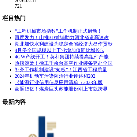
2026-02-11
721
栏目热门
“工程机械市场指数”工作机制正式启动！
再度发力！山推3D摊铺助力河北省道高速改
湖北加快水利建设为稳定全省经济大盘作贡献
4月份全国规模以上工业增加值同比增长5.
4GW产线开工！英利集团持续提高组件产能
热辣滚烫！徐工千余台高空作业装备奔赴全国
补齐工作机制建设“短板”！江西省工程质量
2024年机动车污染防治行业评述和202
《能源行业信用信息应用清单（2023年版
豪砸15亿！煤炭巨头苏能股份刚上市就跨界
最新内容