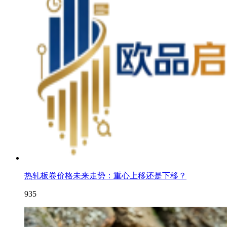
热轧板卷价格未来走势：重心上移还是下移？
935