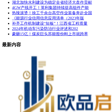
湖北加快水利建设为稳定全省经济大盘作贡献
4GW产线开工！英利集团持续提高组件产能
热辣滚烫！徐工千余台高空作业装备奔赴全国
《能源行业信用信息应用清单（2023年版
补齐工作机制建设“短板”！江西省工程质量
2024年机动车污染防治行业评述和202
豪砸15亿！煤炭巨头苏能股份刚上市就跨界
最新内容