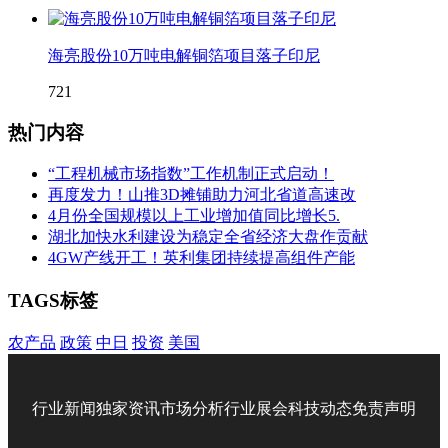
海亮股份10万吨电解铜箔项目落子印尼
721
热门内容
“工程机械市场指数”工作机制正式启动！
再度发力！山推3D摊铺助力河北省道高速改
4月份全国规模以上工业增加值同比增长5.
湖北加快水利建设为稳定全省经济大盘作贡献
4GW产线开工！英利集团持续提高组件产能
TAGS标签
农产品
政策
中日
投资
美国
行业新闻
独家资讯
市场分析
行业展会
科技动态
免责声明