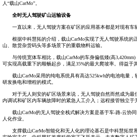
人“载山CarMo”。
全时无人驾驶矿山运输设备
一直以来，无人驾驶方案在矿区的应用基本都是对现有车辆进
根据中科慧拓的介绍，载山CarMo实现了无人驾驶系统的
山、散货杂货码头等多场景下的重载物料运输。
与传统宽体车相比，载山CarMo的车身偏低矮(高3,420mm
可实现高载重下的顺畅起步，满足35%的最大爬坡率。得益于其
载山CarMo采用的纯电系统具有高达525kwh的电池电量
研发换电和增程的模式。
对于无人则安的矿区场景来说，无人驾驶自然而然成为最佳方
内调试和矿区内车辆故障时的紧急人工介入；远程接管独立于
载山CarMo的无人驾驶全栈式解决方案是基于车-路-云协
人化作业。
支撑载山CarMo智能化和无人化的理论基石是中科慧拓世