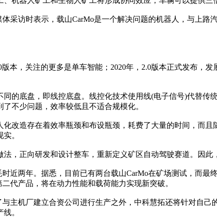
工、机器人矿工和生物人矿工将形成协同效应，车辆可以提供三
体采访时表示，载山CarMo是一个解决问题的机器人，与上路
.0版本，关注的更多是单车智能；2020年，2.0版本正式发布
的底盘，即线控底盘。线控化技术使用线(电子信号)代替传统
到了不少问题，效率较低且不适合规模化。
化改造存在着效率瓶颈和布设瓶颈，耗费了大量的时间，而且随
现实。
，正向研发和设计整车，重新定义矿区自动驾驶赛道。因此，天
时近两年。据悉，目前已有两台载山CarMo在矿场测试，而最
发第二代产品，将在动力性能和载荷能力实现新突破。
了与主机厂建立合资公司进行生产之外，中科慧拓还将针对自己
产线。