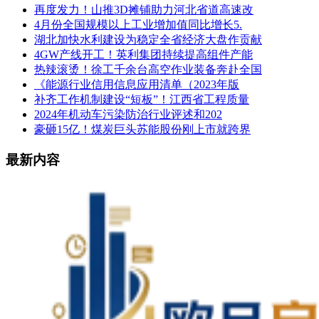
再度发力！山推3D摊铺助力河北省道高速改
4月份全国规模以上工业增加值同比增长5.
湖北加快水利建设为稳定全省经济大盘作贡献
4GW产线开工！英利集团持续提高组件产能
热辣滚烫！徐工千余台高空作业装备奔赴全国
《能源行业信用信息应用清单（2023年版
补齐工作机制建设“短板”！江西省工程质量
2024年机动车污染防治行业评述和202
豪砸15亿！煤炭巨头苏能股份刚上市就跨界
最新内容