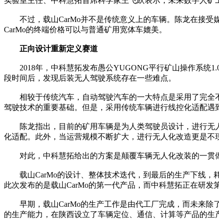
实验室主任、中科慧拓首席科学家王飞跃表示，未来数字人矿
不过，载山CarMo并不是传统意义上的车辆。陈龙在接受媒
CarMo的终端价格可以与普通矿用宽体车媲美。
正向设计重新定义赛道
2018年，中科慧拓发布愚公YUGONG平行矿山操作系统1
段时间后，发现后装无人驾驶系统存在一些难点。
相较于传统汽车，自动驾驶汽车的一大特点是采用了完全不同
驾驶技术的重要基础。但是，采用传统车辆进行线控化适配遇
陈龙指出，目前的矿用车辆是为人类驾驶员设计，进行无人
化适配。此外，当运营规模不断扩大，进行无人化改造更是不
对此，中科慧拓给出的方案是颠覆车辆无人化改装的一贯做法
载山CarMo的设计、整体技术迭代，到最后的生产下线，耗
此次发布的是载山CarMo的第一代产品，而中科慧拓正在研
早期，载山CarMo的生产工作是由代工厂完成，而未来除
的生产能力，在陕西设立了车辆定位、通信、计算等产品的生