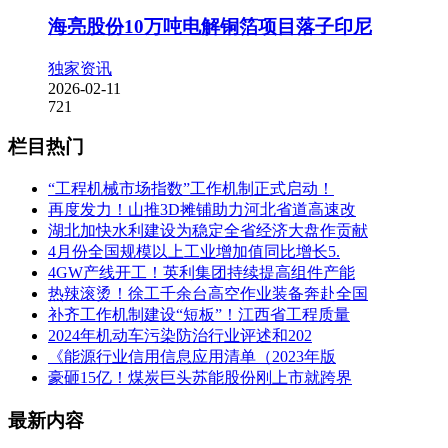
海亮股份10万吨电解铜箔项目落子印尼
独家资讯
2026-02-11
721
栏目热门
“工程机械市场指数”工作机制正式启动！
再度发力！山推3D摊铺助力河北省道高速改
湖北加快水利建设为稳定全省经济大盘作贡献
4月份全国规模以上工业增加值同比增长5.
4GW产线开工！英利集团持续提高组件产能
热辣滚烫！徐工千余台高空作业装备奔赴全国
补齐工作机制建设“短板”！江西省工程质量
2024年机动车污染防治行业评述和202
《能源行业信用信息应用清单（2023年版
豪砸15亿！煤炭巨头苏能股份刚上市就跨界
最新内容