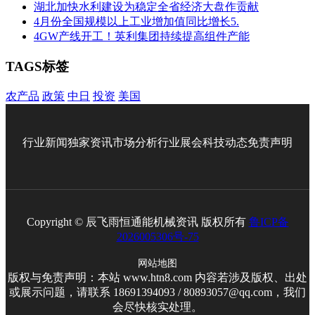
湖北加快水利建设为稳定全省经济大盘作贡献
4月份全国规模以上工业增加值同比增长5.
4GW产线开工！英利集团持续提高组件产能
TAGS标签
农产品
政策
中日
投资
美国
行业新闻
独家资讯
市场分析
行业展会
科技动态
免责声明
Copyright © 辰飞雨恒通能机械资讯 版权所有
鲁ICP备
2026005306号-75
网站地图
版权与免责声明：本站 www.htn8.com 内容若涉及版权、出处
或展示问题，请联系 18691394093 / 80893057@qq.com，我们
会尽快核实处理。