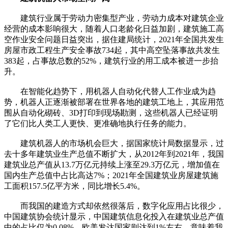
建筑行业属于劳动力密集型产业，劳动力成本对建筑企业
经营的成本影响很大，随着人口老龄化日益加剧，建筑施工高
空作业安全问题日益突出，据住建局统计，2021年全国共发生
房屋市政工程生产安全事故734起，其中高空坠落事故共发生
383起，占事故总数的52%，建筑行业的用工成本被进一步抬
升。
在智能化趋势下，用机器人自动化代替人工作业成为趋
势，机器人正逐渐被部署在世界各地的建筑工地上，其应用范
围从自动化砌砖、3D打印到现场勘测，这些机器人已经证明
了它们比人类工人更快、更准确地执行任务的能力。
建筑机器人的市场机会巨大，据国家统计局数据显示，过
去十多年建筑业生产总值不断扩大，从2012年到2021年，我国
建筑业总产值从13.7万亿元持续上涨至29.3万亿元，增加值在
国内生产总值中占比高达7%；2021年全国建筑业房屋建筑施
工面积157.5亿平方米，同比增长5.4%。
而我国的建造方式却依然很落后，数字化应用占比很少，
中国建筑协会统计显示，中国建筑信息化投入在建筑业总产值
中的占比仅为0.08%，欧美发达国家则达到1%左右，意味着我