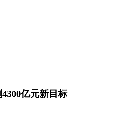
300亿元新目标
。