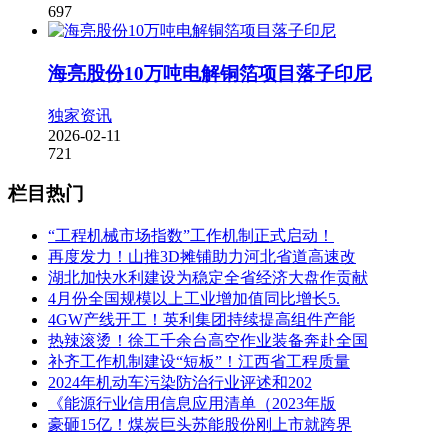
697
海亮股份10万吨电解铜箔项目落子印尼
独家资讯
2026-02-11
721
栏目热门
“工程机械市场指数”工作机制正式启动！
再度发力！山推3D摊铺助力河北省道高速改
湖北加快水利建设为稳定全省经济大盘作贡献
4月份全国规模以上工业增加值同比增长5.
4GW产线开工！英利集团持续提高组件产能
热辣滚烫！徐工千余台高空作业装备奔赴全国
补齐工作机制建设“短板”！江西省工程质量
2024年机动车污染防治行业评述和202
《能源行业信用信息应用清单（2023年版
豪砸15亿！煤炭巨头苏能股份刚上市就跨界