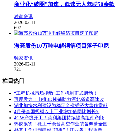
商业化“破圈”加速，低速无人驾驶50余款
独家资讯
2026-02-11
697
海亮股份10万吨电解铜箔项目落子印尼
独家资讯
2026-02-11
721
栏目热门
“工程机械市场指数”工作机制正式启动！
再度发力！山推3D摊铺助力河北省道高速改
湖北加快水利建设为稳定全省经济大盘作贡献
4月份全国规模以上工业增加值同比增长5.
4GW产线开工！英利集团持续提高组件产能
热辣滚烫！徐工千余台高空作业装备奔赴全国
补齐工作机制建设“短板”！江西省工程质量