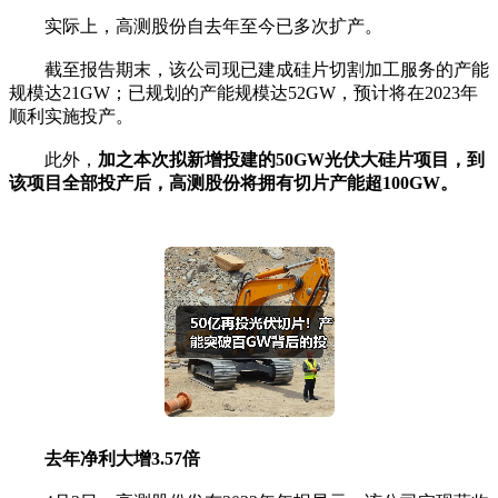
实际上，高测股份自去年至今已多次扩产。
截至报告期末，该公司现已建成硅片切割加工服务的产能
规模达21GW；已规划的产能规模达52GW，预计将在2023年
顺利实施投产。
此外，
加之本次拟新增投建的
50GW光伏大硅片项目
，
到
该项目全部投产后，高测股份将拥有切片产能超100GW。
去年
净利
大
增3.
57
倍