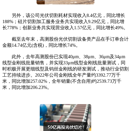
另外，该公司光伏切割耗材实现收入8.4亿元，同比增长
188%；硅片切割加工服务业务共实现收入9.29亿元，同比增
长778%；创新业务共实现营业收入1.57亿元，同比增长49%。
截至去年末，高测股份光伏切割设备类产品在手订单合计
金额14.74亿元(含税)，同比增长74%。
此外，去年高测股份已实现40μm、38μm、36μm及34μm
线型金刚线批量销售，并实现33μm线型金刚线批量测试，同
时积极开展更细线型及钨丝金刚线的研发测试，推动行业切割
工艺持续进步。2022年公司金刚线全年产量约3392.77万千
米，同比增加257.02%，全年销量(不含自用)约2539.73万千
米，同比增加206.23%。