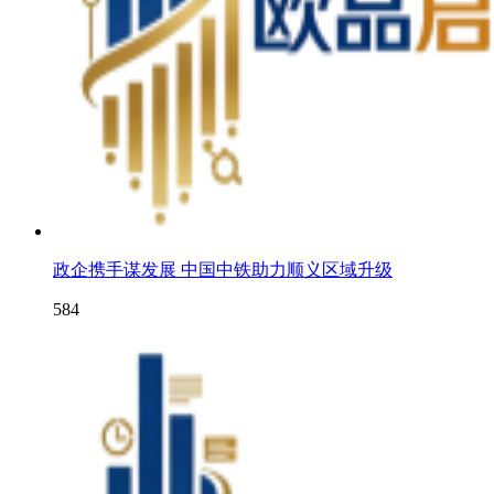
政企携手谋发展 中国中铁助力顺义区域升级
584