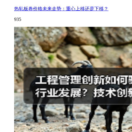
热轧板卷价格未来走势：重心上移还是下移？
935