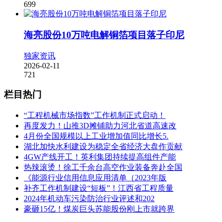
699
海亮股份10万吨电解铜箔项目落子印尼
独家资讯
2026-02-11
721
栏目热门
“工程机械市场指数”工作机制正式启动！
再度发力！山推3D摊铺助力河北省道高速改
4月份全国规模以上工业增加值同比增长5.
湖北加快水利建设为稳定全省经济大盘作贡献
4GW产线开工！英利集团持续提高组件产能
热辣滚烫！徐工千余台高空作业装备奔赴全国
《能源行业信用信息应用清单（2023年版
补齐工作机制建设“短板”！江西省工程质量
2024年机动车污染防治行业评述和202
豪砸15亿！煤炭巨头苏能股份刚上市就跨界