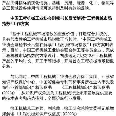
产品关键指标的变化情况，基建、房建、能源、化工、物流等
施工领域设备使用情况可以得到及时有效的反映。
中国工程机械工业协会副秘书长吕莹解读“工程机械市场
指数”工作方案
“基于工程机械市场指数的重要价值，打造综合系统的、
具有代表性的工程机械市场指数正当其时。”中国工程机械工
业协会副秘书长吕莹在解读“工程机械市场指数”工作方案时表
示，目前，中国工程机械工业协会联合徐工等会员企业，完成
工程机械市场指数的方案设计，初步选定7大类12种工程机械
产品的平均时长、开工率等指标，开展首次工程机械市场指数
分析。
与此同时，中国工程机械工业协会联合徐工集团、江苏省
知识产权保护中心、中国贸促会专利商标事务所在业内率先发
布行业首部知识产权蓝皮书——《工程机械知识产权蓝皮书
(2023)》，从知识产权角度为工程机械行业未来发展提供重要
的技术参考和趋势指引，全面护航行业发展。
徐工机械总工程师、副总裁，徐工研究总院党委书记单增
海解读《工程机械知识产权蓝皮书(2023)》