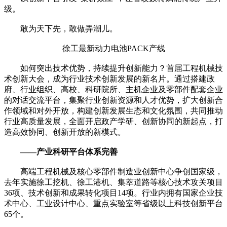
级。
敢为天下先，敢做弄潮儿。
徐工最新动力电池PACK产线
如何突出技术优势，持续提升创新能力？首届工程机械技
术创新大会，成为行业技术创新发展的新名片。通过搭建政
府、行业组织、高校、科研院所、主机企业及零部件配套企业
的对话交流平台，集聚行业创新资源和人才优势，扩大创新合
作领域和对外开放，构建创新发展生态和文化氛围，共同推动
行业高质量发展，全面开启政产学研、创新协同的新起点，打
造高效协同、创新开放的新模式。
——产业科研平台体系完善
高端工程机械及核心零部件制造业创新中心争创国家级，
去年实施徐工挖机、徐工港机、集萃道路等核心技术攻关项目
36项、技术创新和成果转化项目14项。行业内拥有国家企业技
术中心、工业设计中心、重点实验室等省级以上科技创新平台
65个。