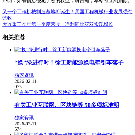
声明：如有信息侵犯了您的权益，请告知，本站将立刻删除。
又一个工程机械制造基地将诞生！我国工程机械行业发展强劲
营收
大连重工今年第一季度营收、净利同比双双实现增长
相关推荐
“换”绿进行时！徐工新能源换电牵引车落子
独家资讯
2026-02-11
975
有关工业互联网、区块链等 50多项标准明
独家资讯
2026-02-11
574