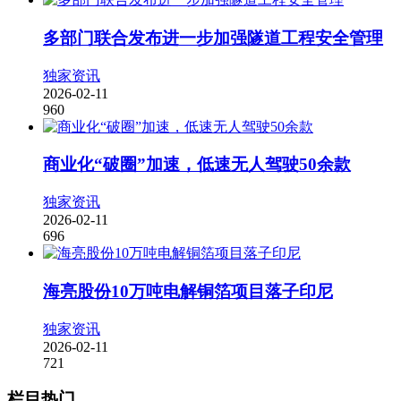
多部门联合发布进一步加强隧道工程安全管理
独家资讯
2026-02-11
960
商业化“破圈”加速，低速无人驾驶50余款
独家资讯
2026-02-11
696
海亮股份10万吨电解铜箔项目落子印尼
独家资讯
2026-02-11
721
栏目热门