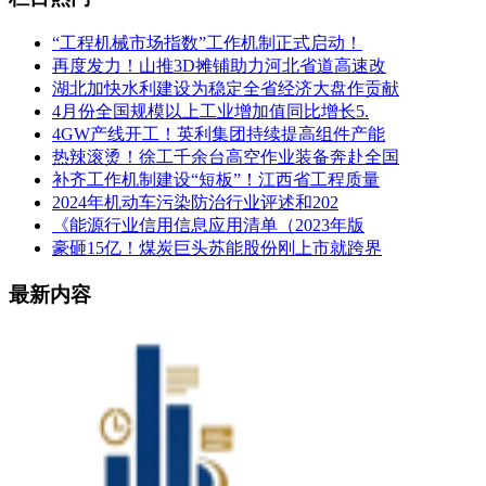
“工程机械市场指数”工作机制正式启动！
再度发力！山推3D摊铺助力河北省道高速改
湖北加快水利建设为稳定全省经济大盘作贡献
4月份全国规模以上工业增加值同比增长5.
4GW产线开工！英利集团持续提高组件产能
热辣滚烫！徐工千余台高空作业装备奔赴全国
补齐工作机制建设“短板”！江西省工程质量
2024年机动车污染防治行业评述和202
《能源行业信用信息应用清单（2023年版
豪砸15亿！煤炭巨头苏能股份刚上市就跨界
最新内容