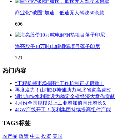
商业化“破圈”加速，低速无人驾驶50余款
696
海亮股份10万吨电解铜箔项目落子印尼
721
热门内容
“工程机械市场指数”工作机制正式启动！
再度发力！山推3D摊铺助力河北省道高速改
湖北加快水利建设为稳定全省经济大盘作贡献
4月份全国规模以上工业增加值同比增长5.
4GW产线开工！英利集团持续提高组件产能
TAGS标签
农产品
政策
中日
投资
美国