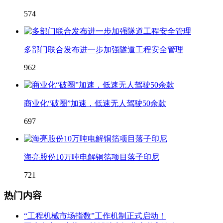
574
多部门联合发布进一步加强隧道工程安全管理
962
商业化“破圈”加速，低速无人驾驶50余款
697
海亮股份10万吨电解铜箔项目落子印尼
721
热门内容
“工程机械市场指数”工作机制正式启动！