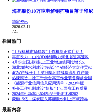
海亮股份10万吨电解铜箔项目落子印尼
独家资讯
2026-02-11
721
栏目热门
“工程机械市场指数”工作机制正式启动！
再度发力！山推3D摊铺助力河北省道高速改
4月份全国规模以上工业增加值同比增长5.
湖北加快水利建设为稳定全省经济大盘作贡献
4GW产线开工！英利集团持续提高组件产能
热辣滚烫！徐工千余台高空作业装备奔赴全国
《能源行业信用信息应用清单（2023年版
补齐工作机制建设“短板”！江西省工程质量
2024年机动车污染防治行业评述和202
豪砸15亿！煤炭巨头苏能股份刚上市就跨界
最新内容