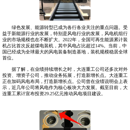
绿色发展、能源转型已成为各行各业关注的重点问题。受
益于新能源行业的发展，特别是风电行业的发展，风电机组行
业的市场规模也在不断扩大。2022年，全国可再生能源累计装
机占比首次反超煤电装机，其中风电占比超过14%。当前，中
国已经成为全球最大的风电装备制造基地，装机规模稳居全球
首位。
据了解，在业绩持续增长之时，大连重工公司还多次对外
投资、增资子公司，推动业务拓展，打造新增长点。大连重工
正在加码风电布局，打造新增长点。公司曾在业绩说明会上表
示，近几年公司将风电作为核心板块大力发展。截至目前，大
连重工累计宣布投资29.25亿元推动风电项目建设。