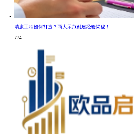
清廉工程如何打造？两大示范创建经验揭秘！
774