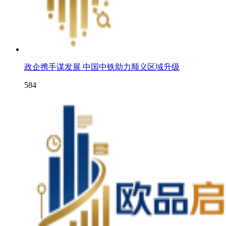
政企携手谋发展 中国中铁助力顺义区域升级
584