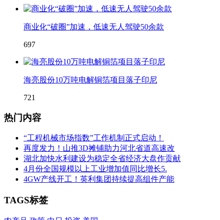
商业化“破圈”加速，低速无人驾驶50余款
697
海亮股份10万吨电解铜箔项目落子印尼
721
热门内容
“工程机械市场指数”工作机制正式启动！
再度发力！山推3D摊铺助力河北省道高速改
湖北加快水利建设为稳定全省经济大盘作贡献
4月份全国规模以上工业增加值同比增长5.
4GW产线开工！英利集团持续提高组件产能
TAGS标签