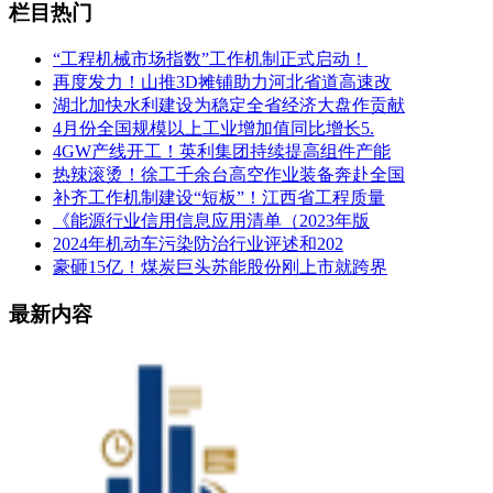
栏目热门
“工程机械市场指数”工作机制正式启动！
再度发力！山推3D摊铺助力河北省道高速改
湖北加快水利建设为稳定全省经济大盘作贡献
4月份全国规模以上工业增加值同比增长5.
4GW产线开工！英利集团持续提高组件产能
热辣滚烫！徐工千余台高空作业装备奔赴全国
补齐工作机制建设“短板”！江西省工程质量
《能源行业信用信息应用清单（2023年版
2024年机动车污染防治行业评述和202
豪砸15亿！煤炭巨头苏能股份刚上市就跨界
最新内容