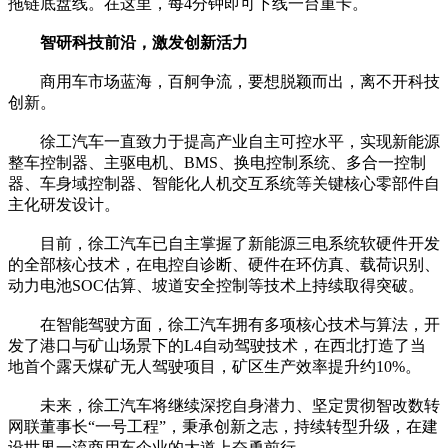
拖链底盘线。在这里，每4分钟即可下线一台重卡。
智研科技前沿，激发创新活力
商用车市场蓝海，百舸争流，要想脱颖而出，离不开科技
创新。
徐工汽车一直致力于提高产业自主可控水平，实现新能源
整车控制器、主驱电机、BMS、换电控制系统、多合一控制
器、车身域控制器、智能化人机交互系统等关键核心零部件自
主化研发设计。
目前，徐工汽车已自主掌握了新能源三电系统软硬件开发
的全部核心技术，在电控自诊断、硬件在环仿真、载荷识别、
动力电池SOC估算、坡道安全控制等技术上持续取得突破。
在智能驾驶方面，徐工汽车拥有多项核心技术与算法，开
发了港口与矿山场景下的L4自动驾驶技术，在西北打造了当
地首个露天煤矿无人驾驶项目，矿区生产效率提升约10%。
未来，徐工汽车将继续深挖自身潜力、坚定贯彻智改数转
网联董事长“一号工程”，秉承创新之志，持续转型升级，在建
设世界一流商用车企业的大道上奋勇前行。