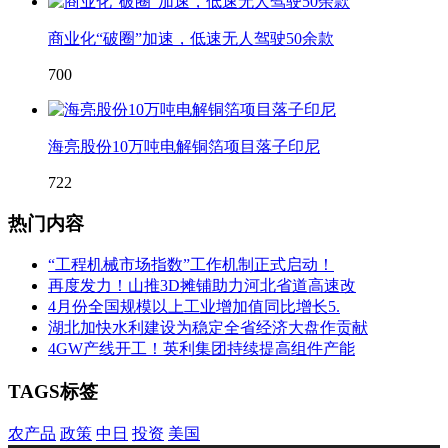
商业化“破圈”加速，低速无人驾驶50余款
700
海亮股份10万吨电解铜箔项目落子印尼
722
热门内容
“工程机械市场指数”工作机制正式启动！
再度发力！山推3D摊铺助力河北省道高速改
4月份全国规模以上工业增加值同比增长5.
湖北加快水利建设为稳定全省经济大盘作贡献
4GW产线开工！英利集团持续提高组件产能
TAGS标签
农产品
政策
中日
投资
美国