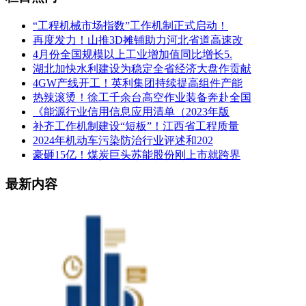
“工程机械市场指数”工作机制正式启动！
再度发力！山推3D摊铺助力河北省道高速改
4月份全国规模以上工业增加值同比增长5.
湖北加快水利建设为稳定全省经济大盘作贡献
4GW产线开工！英利集团持续提高组件产能
热辣滚烫！徐工千余台高空作业装备奔赴全国
《能源行业信用信息应用清单（2023年版
补齐工作机制建设“短板”！江西省工程质量
2024年机动车污染防治行业评述和202
豪砸15亿！煤炭巨头苏能股份刚上市就跨界
最新内容