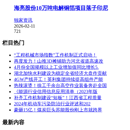
海亮股份10万吨电解铜箔项目落子印尼
独家资讯
2026-02-11
721
栏目热门
“工程机械市场指数”工作机制正式启动！
再度发力！山推3D摊铺助力河北省道高速改
4月份全国规模以上工业增加值同比增长5.
湖北加快水利建设为稳定全省经济大盘作贡献
4GW产线开工！英利集团持续提高组件产能
热辣滚烫！徐工千余台高空作业装备奔赴全国
《能源行业信用信息应用清单（2023年版
补齐工作机制建设“短板”！江西省工程质量
2024年机动车污染防治行业评述和202
豪砸15亿！煤炭巨头苏能股份刚上市就跨界
最新内容