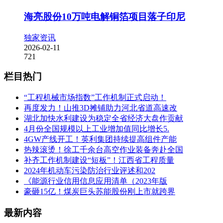
海亮股份10万吨电解铜箔项目落子印尼
独家资讯
2026-02-11
721
栏目热门
“工程机械市场指数”工作机制正式启动！
再度发力！山推3D摊铺助力河北省道高速改
湖北加快水利建设为稳定全省经济大盘作贡献
4月份全国规模以上工业增加值同比增长5.
4GW产线开工！英利集团持续提高组件产能
热辣滚烫！徐工千余台高空作业装备奔赴全国
补齐工作机制建设“短板”！江西省工程质量
2024年机动车污染防治行业评述和202
《能源行业信用信息应用清单（2023年版
豪砸15亿！煤炭巨头苏能股份刚上市就跨界
最新内容