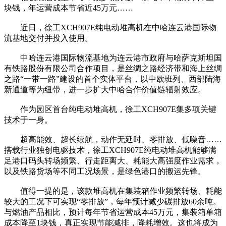
块钱，年运营成本节省近45万元……
近日，徐工XCH907E纯电动堆高机在中哈连云港国际物
流基地交付并投入使用。
中哈连云港国际物流基地为连云港市政府与哈萨克斯坦国
有铁路股份有限公司合作项目，是丝绸之路经济带和海上丝绸
之路“一带一路”建设的首个实体平台，以中欧班列、西部陆海
新通道等为纽带，进一步扩大中哈合作价值链辐射效应。
作为园区首台纯电动堆高机，徐工XCH907E集多项关键
技术于一身。
超高能效、超长续航，动作无延时、零排放、低噪音……
搭载行业独创电驱技术，徐工XCH907E纯电动堆高机能够满
足港口码头转场频繁、行走距离大、耗能大高强度作业需求，
以及铁路货场等不同工况场景，是绿色港口的搬运先锋。
值得一提的是，该款堆高机在集装箱作业频繁转场、耗能
较大的工况下可实现“零排放”，每年预计减少碳排放60余吨。
与燃油产品相比，预计每年节省运营成本45万元，集装箱单箱
成本降至1块钱，真正实现节能减排，降耗增效。这也将成为