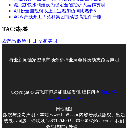
湖北加快水利建设为稳定全省经济大盘作贡献
4月份全国规模以上工业增加值同比增长5.
4GW产线开工！英利集团持续提高组件产能
TAGS标签
农产品
政策
中日
投资
美国
行业新闻
独家资讯
市场分析
行业展会
科技动态
免责声明
Copyright © 辰飞雨恒通能机械资讯 版权所有
鲁ICP备
2026005306号-75
网站地图
版权与免责声明：本站 www.htn8.com 内容若涉及版权、出处
或展示问题，请联系 18691394093 / 80893057@qq.com，我们
会尽快核实处理。