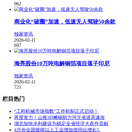
962
商业化“破圈”加速，低速无人驾驶50余款
独家资讯
2026-02-11
697
海亮股份10万吨电解铜箔项目落子印尼
独家资讯
2026-02-11
721
栏目热门
“工程机械市场指数”工作机制正式启动！
再度发力！山推3D摊铺助力河北省道高速改
湖北加快水利建设为稳定全省经济大盘作贡献
4月份全国规模以上工业增加值同比增长5.