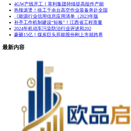
4GW产线开工！英利集团持续提高组件产能
热辣滚烫！徐工千余台高空作业装备奔赴全国
《能源行业信用信息应用清单（2023年版
补齐工作机制建设“短板”！江西省工程质量
2024年机动车污染防治行业评述和202
豪砸15亿！煤炭巨头苏能股份刚上市就跨界
最新内容