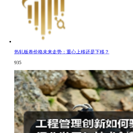
热轧板卷价格未来走势：重心上移还是下移？
935