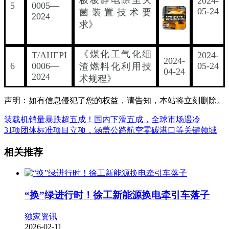
2024-
5
0005—
05-24
菌装置技术要
2024
求》
《煤化工气化细
T/AHEPI
2024-
2024-
6
0006—
05-24
渣燃料化利用技
04-24
2024
术规程》
声明：如有信息侵犯了您的权益，请告知，本站将立刻删除。
装载机销量暴跌超五成！国内下滑五成，全球市场遇冷
31项团体标准项目立项，涵盖公路航空零碳港口等关键领域
相关推荐
“换”绿进行时！徐工新能源换电牵引车落子
独家资讯
2026-02-11