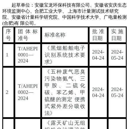
起草单位：安徽宝龙环保科技有限公司、安徽省安庆生态
环境监测中心、合肥工业大学、 上海市计量测试技术研究
院、安徽省计量科学研究院、中国科学技术大学、广电量检测
(合肥)有 限公司。
序
团体标
批准
实施
标准名称
号
准号
日期
日期
《黑烟船舶电子
T/AHEPI
2024-
2024-
1
0001—
识别系统技术要
04-24
05-24
2024
求》
《五种废气恶臭
污染物氨气、三
甲胺、二硫化
T/AHEPI
2024-
2024-
2
0002—
碳、苯乙烯、甲
04-24
05-24
2024
硫醚的测定 便携
式紫外差分吸收
法》
《露天矿山无组