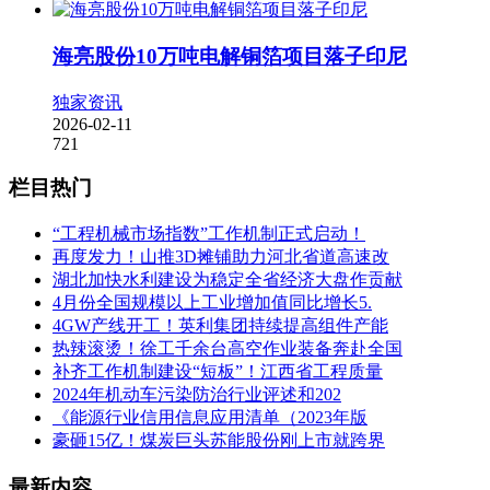
海亮股份10万吨电解铜箔项目落子印尼
独家资讯
2026-02-11
721
栏目热门
“工程机械市场指数”工作机制正式启动！
再度发力！山推3D摊铺助力河北省道高速改
湖北加快水利建设为稳定全省经济大盘作贡献
4月份全国规模以上工业增加值同比增长5.
4GW产线开工！英利集团持续提高组件产能
热辣滚烫！徐工千余台高空作业装备奔赴全国
补齐工作机制建设“短板”！江西省工程质量
2024年机动车污染防治行业评述和202
《能源行业信用信息应用清单（2023年版
豪砸15亿！煤炭巨头苏能股份刚上市就跨界
最新内容