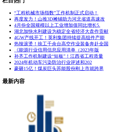
栏目热门
“工程机械市场指数”工作机制正式启动！
再度发力！山推3D摊铺助力河北省道高速改
4月份全国规模以上工业增加值同比增长5.
湖北加快水利建设为稳定全省经济大盘作贡献
4GW产线开工！英利集团持续提高组件产能
热辣滚烫！徐工千余台高空作业装备奔赴全国
《能源行业信用信息应用清单（2023年版
补齐工作机制建设“短板”！江西省工程质量
2024年机动车污染防治行业评述和202
豪砸15亿！煤炭巨头苏能股份刚上市就跨界
最新内容