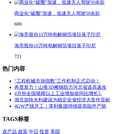
商业化“破圈”加速，低速无人驾驶50余款
699
海亮股份10万吨电解铜箔项目落子印尼
721
热门内容
“工程机械市场指数”工作机制正式启动！
再度发力！山推3D摊铺助力河北省道高速改
4月份全国规模以上工业增加值同比增长5.
湖北加快水利建设为稳定全省经济大盘作贡献
4GW产线开工！英利集团持续提高组件产能
TAGS标签
农产品
政策
中日
投资
美国