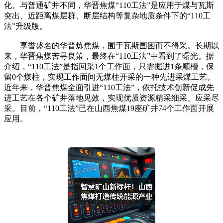
化。与普通矿井不同，华晋焦煤“110工法”是应用于煤与瓦斯
突出、近距离煤层群、断层结构等复杂地质条件下的“110工
法”升级版。
享誉盛名的华晋炼焦煤，囿于瓦斯围困而不得采。长期以
来，华晋焦煤苦寻良策，最终在“110工法”中看到了曙光。据
介绍，“110工法”是指回采1个工作面，只需掘进1条顺槽，保
留0个煤柱，实现工作面间无煤柱开采的一种先进采煤工艺。
近年来，华晋焦煤全面引进“110工法”，依托技术创新促成先
进工艺在各个矿井落地见效，实现优质资源精采细采、应采尽
采。目前，“110工法”已在山西焦煤19座矿井74个工作面开展
应用。