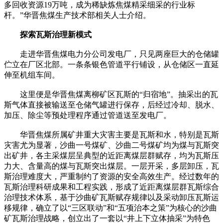
多回收资源19万吨，成为稀缺炼焦煤精采细采的行业标
杆。”华晋焦煤生产技术部相关人士介绍。
探索瓦斯治理新模式
走进华晋焦煤电力分公司发电厂，只见两座巨大的仓储罐
伫立在厂区北部。一条条银色管道平行铺设，从仓储区一直延
伸至机组车间。
这里便是华晋焦煤离柳矿区瓦斯的“归宿地”。抽采出的瓦
斯气体直接被输送至仓储气罐进行保存，后经过冷却、脱水、
加压、除尘等预处理程序通过管道送至发电厂。
华晋焦煤所属矿井重大灾害主要是瓦斯和水，特别是瓦斯
灾害尤为显著，沙曲一号煤矿、沙曲二号煤矿均为煤与瓦斯突
出矿井，各主采煤层呈典型的近距离煤层群赋存，均为瓦斯压
力大、含量高的煤与瓦斯突出煤层。一层开采，多层卸压，瓦
斯治理难度大，严重制约了资源的安全高效生产。经过数年的
瓦斯治理科研成果和工程实践，形成了近距离煤层群瓦斯综合
治理技术体系，基于沙曲矿瓦斯赋存规律以及采动卸压瓦斯运
移规律，确立了以“三区联动”和“五项治本之策”为核心的沙曲
矿瓦斯治理战略，创立出了一套以“井上下立体抽采”为特色