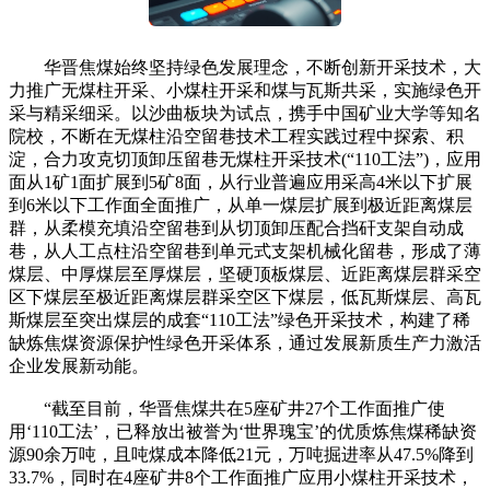
华晋焦煤始终坚持绿色发展理念，不断创新开采技术，大
力推广无煤柱开采、小煤柱开采和煤与瓦斯共采，实施绿色开
采与精采细采。以沙曲板块为试点，携手中国矿业大学等知名
院校，不断在无煤柱沿空留巷技术工程实践过程中探索、积
淀，合力攻克切顶卸压留巷无煤柱开采技术(“110工法”)，应用
面从1矿1面扩展到5矿8面，从行业普遍应用采高4米以下扩展
到6米以下工作面全面推广，从单一煤层扩展到极近距离煤层
群，从柔模充填沿空留巷到从切顶卸压配合挡矸支架自动成
巷，从人工点柱沿空留巷到单元式支架机械化留巷，形成了薄
煤层、中厚煤层至厚煤层，坚硬顶板煤层、近距离煤层群采空
区下煤层至极近距离煤层群采空区下煤层，低瓦斯煤层、高瓦
斯煤层至突出煤层的成套“110工法”绿色开采技术，构建了稀
缺炼焦煤资源保护性绿色开采体系，通过发展新质生产力激活
企业发展新动能。
“截至目前，华晋焦煤共在5座矿井27个工作面推广使
用‘110工法’，已释放出被誉为‘世界瑰宝’的优质炼焦煤稀缺资
源90余万吨，且吨煤成本降低21元，万吨掘进率从47.5%降到
33.7%，同时在4座矿井8个工作面推广应用小煤柱开采技术，