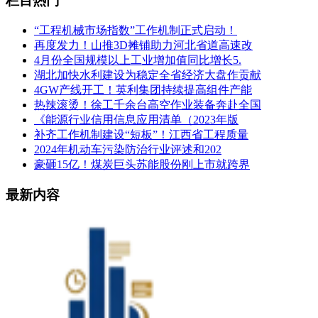
栏目热门
“工程机械市场指数”工作机制正式启动！
再度发力！山推3D摊铺助力河北省道高速改
4月份全国规模以上工业增加值同比增长5.
湖北加快水利建设为稳定全省经济大盘作贡献
4GW产线开工！英利集团持续提高组件产能
热辣滚烫！徐工千余台高空作业装备奔赴全国
《能源行业信用信息应用清单（2023年版
补齐工作机制建设“短板”！江西省工程质量
2024年机动车污染防治行业评述和202
豪砸15亿！煤炭巨头苏能股份刚上市就跨界
最新内容