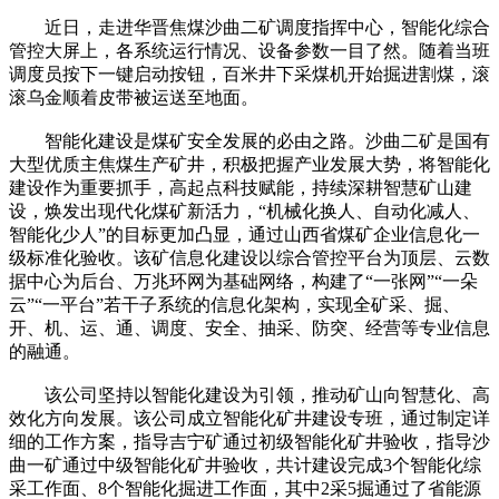
近日，走进华晋焦煤沙曲二矿调度指挥中心，智能化综合
管控大屏上，各系统运行情况、设备参数一目了然。随着当班
调度员按下一键启动按钮，百米井下采煤机开始掘进割煤，滚
滚乌金顺着皮带被运送至地面。
智能化建设是煤矿安全发展的必由之路。沙曲二矿是国有
大型优质主焦煤生产矿井，积极把握产业发展大势，将智能化
建设作为重要抓手，高起点科技赋能，持续深耕智慧矿山建
设，焕发出现代化煤矿新活力，“机械化换人、自动化减人、
智能化少人”的目标更加凸显，通过山西省煤矿企业信息化一
级标准化验收。该矿信息化建设以综合管控平台为顶层、云数
据中心为后台、万兆环网为基础网络，构建了“一张网”“一朵
云”“一平台”若干子系统的信息化架构，实现全矿采、掘、
开、机、运、通、调度、安全、抽采、防突、经营等专业信息
的融通。
该公司坚持以智能化建设为引领，推动矿山向智慧化、高
效化方向发展。该公司成立智能化矿井建设专班，通过制定详
细的工作方案，指导吉宁矿通过初级智能化矿井验收，指导沙
曲一矿通过中级智能化矿井验收，共计建设完成3个智能化综
采工作面、8个智能化掘进工作面，其中2采5掘通过了省能源