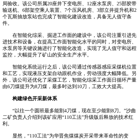
局验收。该公司所属20座井下变电所、12座水泵房、25部胶带
输送机、6部架空乘人装置、7个压风机房、3部立井提升机和2
个瓦斯抽放泵站也完成了智能化建设改造，具备无人值守条
件。
在智能化综采、掘进工作面的建设中，该公司注重引进先
进技术和设备，在提高工作面智能化水平的同时，对变电所、
水泵房等关键设施进行了智能化改造，实现了无人值守和远程
监控，大幅提升了矿山的安全生产水平。
智能化系统运行之后，该公司通过传感器感应采煤机位置
和工艺，实现液压支架自动跟机作业，劳动强度大幅降低。另
外，该公司还优化了采煤工艺，智能化综采工作面日循环产量
由6刀煤提升为8刀煤，最多时达到10刀，工效大大提高。
构建绿色开采新体系
“以往一个圆班最多能割4刀煤，现在至少能割8刀。”沙曲
二矿负责人介绍到该矿应用“110工法”升级版后释放的技术红
利。
显然，“110工法”为华晋焦煤煤炭开采带来革命性的变