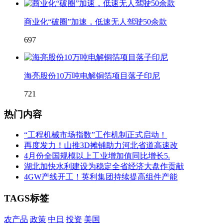
商业化“破圈”加速，低速无人驾驶50余款
697
海亮股份10万吨电解铜箔项目落子印尼
721
热门内容
“工程机械市场指数”工作机制正式启动！
再度发力！山推3D摊铺助力河北省道高速改
4月份全国规模以上工业增加值同比增长5.
湖北加快水利建设为稳定全省经济大盘作贡献
4GW产线开工！英利集团持续提高组件产能
TAGS标签
农产品
政策
中日
投资
美国