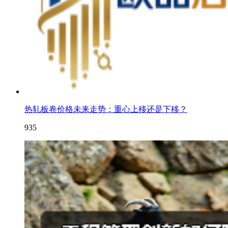
热轧板卷价格未来走势：重心上移还是下移？
935