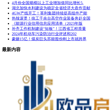
4月份全国规模以上工业增加值同比增长5.
湖北加快水利建设为稳定全省经济大盘作贡献
4GW产线开工！英利集团持续提高组件产能
热辣滚烫！徐工千余台高空作业装备奔赴全国
《能源行业信用信息应用清单（2023年版
补齐工作机制建设“短板”！江西省工程质量
2024年机动车污染防治行业评述和202
豪砸15亿！煤炭巨头苏能股份刚上市就跨界
最新内容