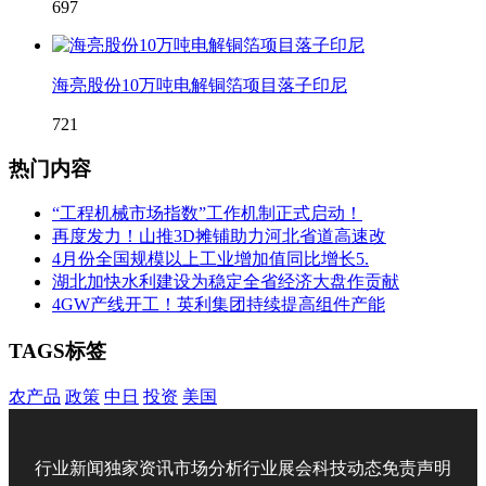
697
海亮股份10万吨电解铜箔项目落子印尼
721
热门内容
“工程机械市场指数”工作机制正式启动！
再度发力！山推3D摊铺助力河北省道高速改
4月份全国规模以上工业增加值同比增长5.
湖北加快水利建设为稳定全省经济大盘作贡献
4GW产线开工！英利集团持续提高组件产能
TAGS标签
农产品
政策
中日
投资
美国
行业新闻
独家资讯
市场分析
行业展会
科技动态
免责声明