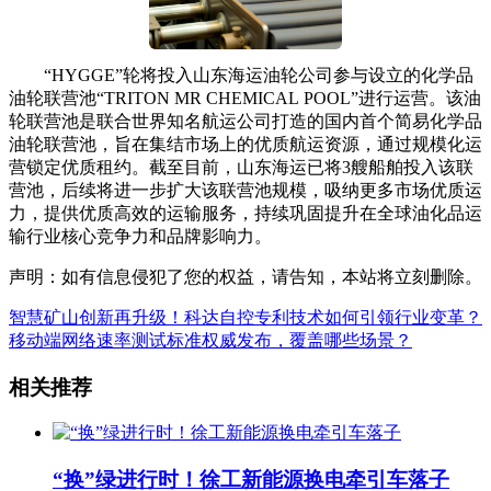
“HYGGE”轮将投入山东海运油轮公司参与设立的化学品
油轮联营池“TRITON MR CHEMICAL POOL”进行运营。该油
轮联营池是联合世界知名航运公司打造的国内首个简易化学品
油轮联营池，旨在集结市场上的优质航运资源，通过规模化运
营锁定优质租约。截至目前，山东海运已将3艘船舶投入该联
营池，后续将进一步扩大该联营池规模，吸纳更多市场优质运
力，提供优质高效的运输服务，持续巩固提升在全球油化品运
输行业核心竞争力和品牌影响力。
声明：如有信息侵犯了您的权益，请告知，本站将立刻删除。
智慧矿山创新再升级！科达自控专利技术如何引领行业变革？
移动端网络速率测试标准权威发布，覆盖哪些场景？
相关推荐
“换”绿进行时！徐工新能源换电牵引车落子