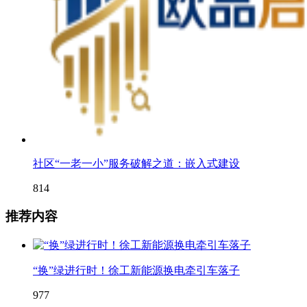
社区“一老一小”服务破解之道：嵌入式建设
814
推荐内容
“换”绿进行时！徐工新能源换电牵引车落子
977