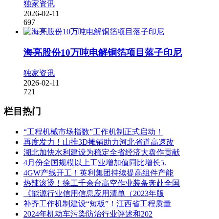
独家资讯
2026-02-11
697
海亮股份10万吨电解铜箔项目落子印尼
独家资讯
2026-02-11
721
栏目热门
“工程机械市场指数”工作机制正式启动！
再度发力！山推3D摊铺助力河北省道高速改
湖北加快水利建设为稳定全省经济大盘作贡献
4月份全国规模以上工业增加值同比增长5.
4GW产线开工！英利集团持续提高组件产能
热辣滚烫！徐工千余台高空作业装备奔赴全国
《能源行业信用信息应用清单（2023年版
补齐工作机制建设“短板”！江西省工程质量
2024年机动车污染防治行业评述和202