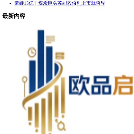
豪砸15亿！煤炭巨头苏能股份刚上市就跨界
最新内容