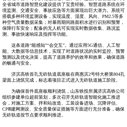
全省城市道路智慧化建设提供了宝贵经验。智慧道路系统在环
境监测、交通安全、事故应急等方面展现出巨大潜力。系统可
搭载多种环境监测设备，实现温度、湿度、风向、PM2.5等多
种空气质量数据采集；对暴雨期间路面积水进行识别和预警，
保障行车安全；配备的无人机可实现实时数据收集、路况监
测、事故快速响应及指挥等功能。
这条道路“能感知”“会交互”。通过应用5G通信、人工智
能、大数据等信息技术，实现了对道路状况的实时监控、预警
预测以及优化决策，提高了道路养护的效率和效果，确保道路
的畅通与安全。
济滨高铁首孔无砟轨道底座板在商惠滨2号特大桥第804孔
梁面上浇筑完成，标志着项目正式进入无砟轨道施工阶段。
为确保首件底座板顺利浇筑，山东铁投所属济滨高铁公司
组织参建单位超前策划，多次召开无砟轨道智能化施工推进
会，对施工方案、拌和站改造、工装设备进场、沉降评估、
CPⅢ建网测设、安全质量保证措施等方面进行充分准备，确保
无砟轨道按节点要求顺利推进。