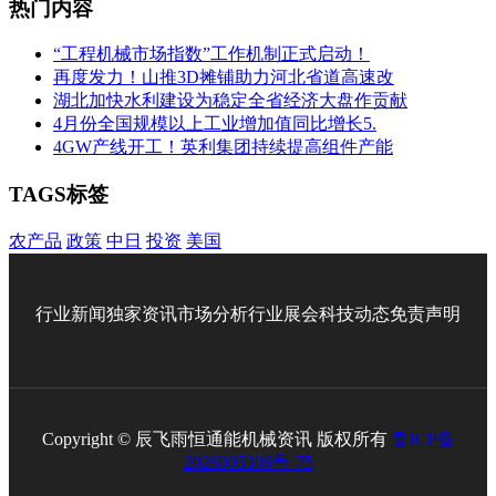
热门内容
“工程机械市场指数”工作机制正式启动！
再度发力！山推3D摊铺助力河北省道高速改
湖北加快水利建设为稳定全省经济大盘作贡献
4月份全国规模以上工业增加值同比增长5.
4GW产线开工！英利集团持续提高组件产能
TAGS标签
农产品
政策
中日
投资
美国
行业新闻
独家资讯
市场分析
行业展会
科技动态
免责声明
Copyright © 辰飞雨恒通能机械资讯 版权所有
鲁ICP备
2026005306号-75