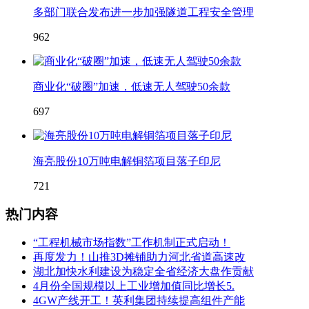
多部门联合发布进一步加强隧道工程安全管理
962
商业化“破圈”加速，低速无人驾驶50余款
697
海亮股份10万吨电解铜箔项目落子印尼
721
热门内容
“工程机械市场指数”工作机制正式启动！
再度发力！山推3D摊铺助力河北省道高速改
湖北加快水利建设为稳定全省经济大盘作贡献
4月份全国规模以上工业增加值同比增长5.
4GW产线开工！英利集团持续提高组件产能