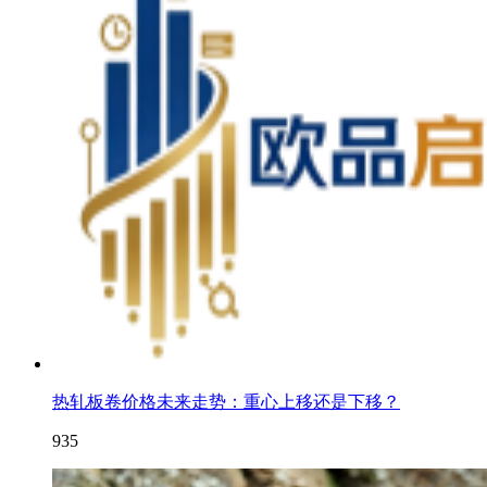
热轧板卷价格未来走势：重心上移还是下移？
935