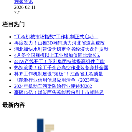
独家资讯
2026-02-11
721
栏目热门
“工程机械市场指数”工作机制正式启动！
再度发力！山推3D摊铺助力河北省道高速改
湖北加快水利建设为稳定全省经济大盘作贡献
4月份全国规模以上工业增加值同比增长5.
4GW产线开工！英利集团持续提高组件产能
热辣滚烫！徐工千余台高空作业装备奔赴全国
补齐工作机制建设“短板”！江西省工程质量
《能源行业信用信息应用清单（2023年版
2024年机动车污染防治行业评述和202
豪砸15亿！煤炭巨头苏能股份刚上市就跨界
最新内容