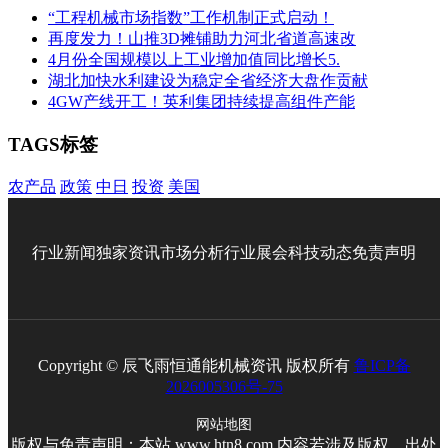
“工程机械市场指数”工作机制正式启动！
再度发力！山推3D摊铺助力河北省道高速改
4月份全国规模以上工业增加值同比增长5.
湖北加快水利建设为稳定全省经济大盘作贡献
4GW产线开工！英利集团持续提高组件产能
TAGS标签
农产品
政策
中日
投资
美国
行业新闻
独家资讯
市场分析
行业展会
科技动态
免责声明
Copyright © 辰飞雨恒通能机械资讯 版权所有
鲁ICP备
2026005306号-75
网站地图
版权与免责声明：本站 www.htn8.com 内容若涉及版权、出处