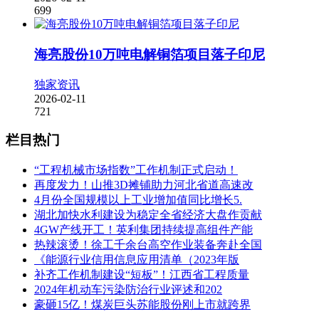
699
海亮股份10万吨电解铜箔项目落子印尼
独家资讯
2026-02-11
721
栏目热门
“工程机械市场指数”工作机制正式启动！
再度发力！山推3D摊铺助力河北省道高速改
4月份全国规模以上工业增加值同比增长5.
湖北加快水利建设为稳定全省经济大盘作贡献
4GW产线开工！英利集团持续提高组件产能
热辣滚烫！徐工千余台高空作业装备奔赴全国
《能源行业信用信息应用清单（2023年版
补齐工作机制建设“短板”！江西省工程质量
2024年机动车污染防治行业评述和202
豪砸15亿！煤炭巨头苏能股份刚上市就跨界