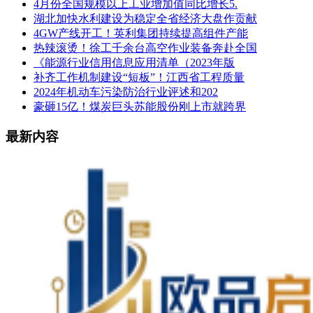
4月份全国规模以上工业增加值同比增长5.
湖北加快水利建设为稳定全省经济大盘作贡献
4GW产线开工！英利集团持续提高组件产能
热辣滚烫！徐工千余台高空作业装备奔赴全国
《能源行业信用信息应用清单（2023年版
补齐工作机制建设“短板”！江西省工程质量
2024年机动车污染防治行业评述和202
豪砸15亿！煤炭巨头苏能股份刚上市就跨界
最新内容