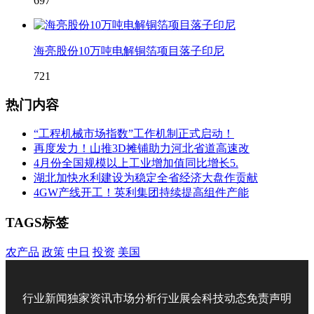
697
海亮股份10万吨电解铜箔项目落子印尼
721
热门内容
“工程机械市场指数”工作机制正式启动！
再度发力！山推3D摊铺助力河北省道高速改
4月份全国规模以上工业增加值同比增长5.
湖北加快水利建设为稳定全省经济大盘作贡献
4GW产线开工！英利集团持续提高组件产能
TAGS标签
农产品
政策
中日
投资
美国
行业新闻
独家资讯
市场分析
行业展会
科技动态
免责声明