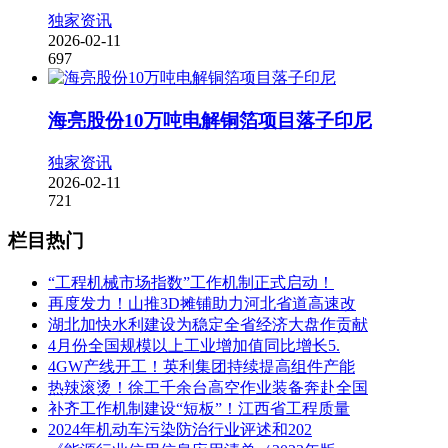
独家资讯
2026-02-11
697
海亮股份10万吨电解铜箔项目落子印尼
独家资讯
2026-02-11
721
栏目热门
“工程机械市场指数”工作机制正式启动！
再度发力！山推3D摊铺助力河北省道高速改
湖北加快水利建设为稳定全省经济大盘作贡献
4月份全国规模以上工业增加值同比增长5.
4GW产线开工！英利集团持续提高组件产能
热辣滚烫！徐工千余台高空作业装备奔赴全国
补齐工作机制建设“短板”！江西省工程质量
2024年机动车污染防治行业评述和202