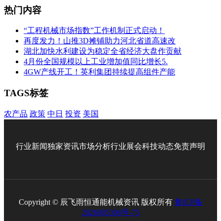
热门内容
“工程机械市场指数”工作机制正式启动！
再度发力！山推3D摊铺助力河北省道高速改
湖北加快水利建设为稳定全省经济大盘作贡献
4月份全国规模以上工业增加值同比增长5.
4GW产线开工！英利集团持续提高组件产能
TAGS标签
农产品
政策
中日
投资
美国
行业新闻
独家资讯
市场分析
行业展会
科技动态
免责声明
Copyright © 辰飞雨恒通能机械资讯 版权所有
鲁ICP备
2026005306号-75