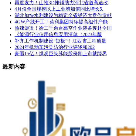
再度发力！山推3D摊铺助力河北省道高速改
4月份全国规模以上工业增加值同比增长5.
湖北加快水利建设为稳定全省经济大盘作贡献
4GW产线开工！英利集团持续提高组件产能
热辣滚烫！徐工千余台高空作业装备奔赴全国
《能源行业信用信息应用清单（2023年版
补齐工作机制建设“短板”！江西省工程质量
2024年机动车污染防治行业评述和202
豪砸15亿！煤炭巨头苏能股份刚上市就跨界
最新内容