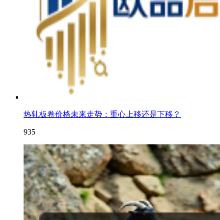
热轧板卷价格未来走势：重心上移还是下移？
935