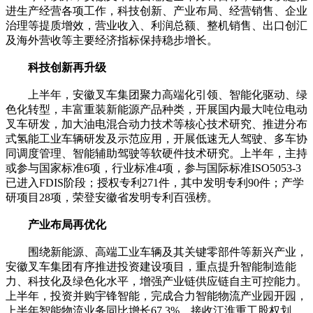
进生产经营各项工作，科技创新、产业布局、经营销售、企业
治理等提质增效，营业收入、利润总额、整机销售、出口创汇
及海外营收等主要经济指标保持稳步增长。
科技创新再升级
上半年，安徽叉车集团聚力高端化引领、智能化驱动、绿
色化转型，丰富重装新能源产品种类，开展国内最大吨位电动
叉车研发，加大油电混合动力技术等核心技术研究、推进分布
式氢能工业车辆研发及示范应用，开展低速无人驾驶、多车协
同调度管理、智能辅助驾驶等软硬件技术研究。上半年，主持
或参与国家标准6项，行业标准4项，参与国际标准ISO5053-3
已进入FDIS阶段；授权专利271件，其中发明专利90件；产学
研项目28项，荣登安徽省发明专利百强榜。
产业布局再优化
围绕新能源、高端工业车辆及其关键零部件等新兴产业，
安徽叉车集团有序推进投资建设项目，重点提升智能制造能
力、科技化及绿色化水平，增强产业链供应链自主可控能力。
上半年，投资并购宇锋智能，完成合力智能物流产业园开园，
上半年智能物流业务同比增长67.3%。接收江淮重工股权划