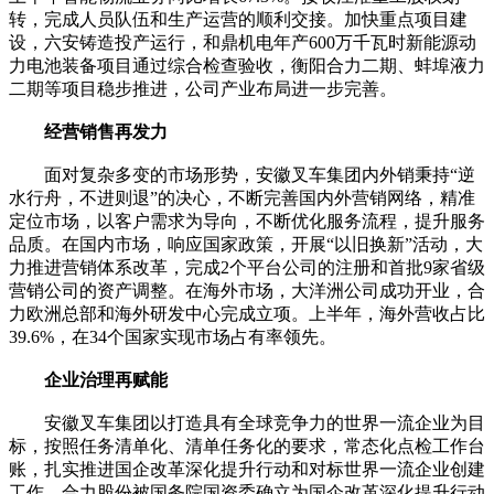
转，完成人员队伍和生产运营的顺利交接。加快重点项目建
设，六安铸造投产运行，和鼎机电年产600万千瓦时新能源动
力电池装备项目通过综合检查验收，衡阳合力二期、蚌埠液力
二期等项目稳步推进，公司产业布局进一步完善。
经营销售再发力
面对复杂多变的市场形势，安徽叉车集团内外销秉持“逆
水行舟，不进则退”的决心，不断完善国内外营销网络，精准
定位市场，以客户需求为导向，不断优化服务流程，提升服务
品质。在国内市场，响应国家政策，开展“以旧换新”活动，大
力推进营销体系改革，完成2个平台公司的注册和首批9家省级
营销公司的资产调整。在海外市场，大洋洲公司成功开业，合
力欧洲总部和海外研发中心完成立项。上半年，海外营收占比
39.6%，在34个国家实现市场占有率领先。
企业治理再赋能
安徽叉车集团以打造具有全球竞争力的世界一流企业为目
标，按照任务清单化、清单任务化的要求，常态化点检工作台
账，扎实推进国企改革深化提升行动和对标世界一流企业创建
工作。合力股份被国务院国资委确立为国企改革深化提升行动