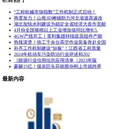
“工程机械市场指数”工作机制正式启动！
再度发力！山推3D摊铺助力河北省道高速改
湖北加快水利建设为稳定全省经济大盘作贡献
4月份全国规模以上工业增加值同比增长5.
4GW产线开工！英利集团持续提高组件产能
热辣滚烫！徐工千余台高空作业装备奔赴全国
补齐工作机制建设“短板”！江西省工程质量
2024年机动车污染防治行业评述和202
《能源行业信用信息应用清单（2023年版
豪砸15亿！煤炭巨头苏能股份刚上市就跨界
最新内容