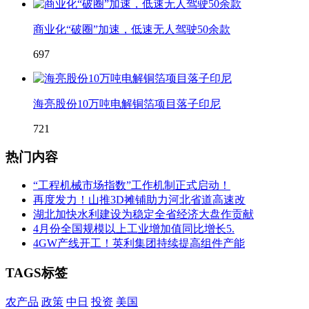
商业化“破圈”加速，低速无人驾驶50余款
697
海亮股份10万吨电解铜箔项目落子印尼
721
热门内容
“工程机械市场指数”工作机制正式启动！
再度发力！山推3D摊铺助力河北省道高速改
湖北加快水利建设为稳定全省经济大盘作贡献
4月份全国规模以上工业增加值同比增长5.
4GW产线开工！英利集团持续提高组件产能
TAGS标签
农产品
政策
中日
投资
美国